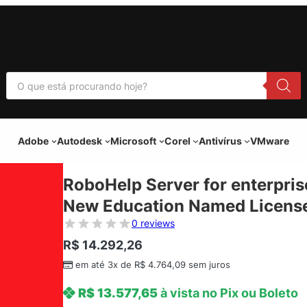
P
e
s
q
u
i
Adobe
Autodesk
Microsoft
Corel
Antivírus
VMware
s
a
r
p
RoboHelp Server for enterpri
r
o
New Education Named License
d
u
0 reviews
t
o
R$
14.292,26
s
em até 3x de
R$
4.764,09
sem juros
R$
13.577,65
à vista no Pix ou Boleto