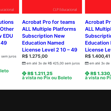
utions
Acrobat Pro for teams
Acrobat Pr
 Other
ALL Multiple Platforms
ALL Multip
w EDU
Subscription New
Subscript
 49
Education Named
Education
License Level 2 10 – 49
License Lev
R$
1.275,00
R$
1.400,41
9
sem juros
em até 3x de
R$
425,00
sem juros
em até 3x de
oleto
R$
1.211,25
R$
1.330
à vista no Pix ou Boleto
à vista no P