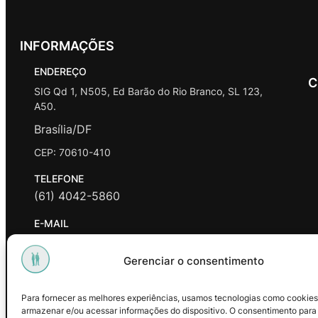
INFORMAÇÕES
ENDEREÇO
C
SIG Qd 1, N505, Ed Barão do Rio Branco, SL 123,
A50.
Brasília/DF
CEP: 70610-410
TELEFONE
(61) 4042-5860
E-MAIL
contato@promasters.net.br
Gerenciar o consentimento
HORÁRIO DE ATENDIMENTO
segunda a sexta das 9hrs às 18hrs exceto feriados.
Para fornecer as melhores experiências, usamos tecnologias como cookies
armazenar e/ou acessar informações do dispositivo. O consentimento para