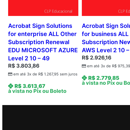
Acrobat Sign Solutions
Acrobat Sign Sol
for enterprise ALL Other
for business ALL
Subscription Renewal
Subscription Ne
EDU MICROSOFT AZURE
AWS Level 2 10 –
R$
2.926,16
Level 2 10 – 49
R$
3.803,86
em até 3x de
R$
975,3
em até 3x de
R$
1.267,95
sem juros
R$
2.779,85
à vista no Pix ou B
R$
3.613,67
à vista no Pix ou Boleto