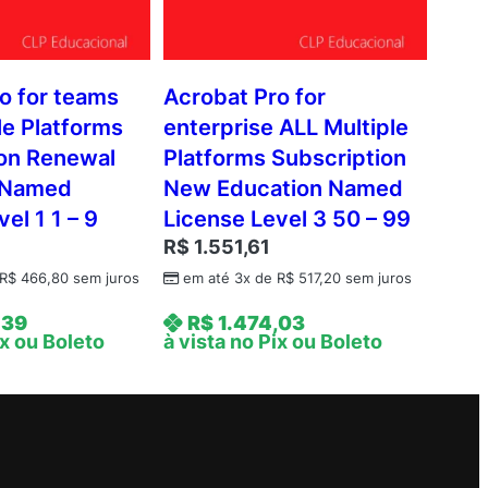
o for teams
Acrobat Pro for
le Platforms
enterprise ALL Multiple
ion Renewal
Platforms Subscription
 Named
New Education Named
el 1 1 – 9
License Level 3 50 – 99
R$
1.551,61
R$
466,80
sem juros
em até 3x de
R$
517,20
sem juros
,39
R$
1.474,03
ix ou Boleto
à vista no Pix ou Boleto