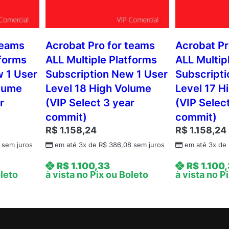
teams
Acrobat Pro for teams
Acrobat Pr
tforms
ALL Multiple Platforms
ALL Multip
w 1 User
Subscription New 1 User
Subscripti
olume
Level 18 High Volume
Level 17 H
r
(VIP Select 3 year
(VIP Selec
commit)
commit)
R$
1.158,24
R$
1.158,24
sem juros
em até 3x de
R$
386,08
sem juros
em até 3x de
R$
1.100,33
R$
1.100
oleto
à vista no Pix ou Boleto
à vista no P