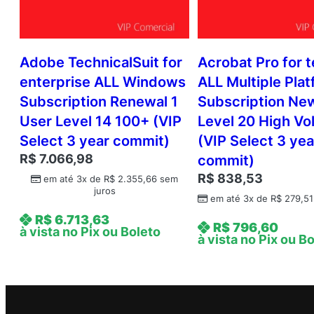
Adobe TechnicalSuit for
Acrobat Pro for 
enterprise ALL Windows
ALL Multiple Pla
Subscription Renewal 1
Subscription Ne
User Level 14 100+ (VIP
Level 20 High V
Select 3 year commit)
(VIP Select 3 yea
R$
7.066,98
commit)
R$
838,53
em até 3x de
R$
2.355,66
sem
juros
em até 3x de
R$
279,51
R$
6.713,63
R$
796,60
à vista no Pix ou Boleto
à vista no Pix ou B