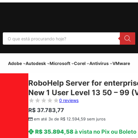
P
e
s
q
u
i
Adobe
Autodesk
Microsoft
Corel
Antivírus
VMware
s
a
r
p
RoboHelp Server for enterpri
r
o
New 1 User Level 13 50 – 99 (
d
u
0 reviews
t
o
R$
37.783,77
s
em até 3x de
R$
12.594,59
sem juros
R$
35.894,58
à vista no Pix ou Boleto