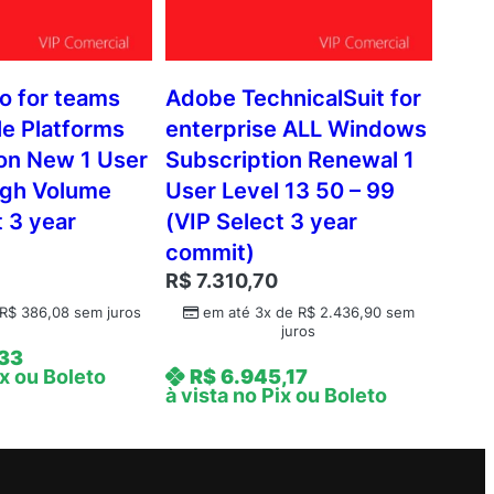
o for teams
Adobe TechnicalSuit for
le Platforms
enterprise ALL Windows
on New 1 User
Subscription Renewal 1
igh Volume
User Level 13 50 – 99
t 3 year
(VIP Select 3 year
commit)
R$
7.310,70
R$
386,08
sem juros
em até 3x de
R$
2.436,90
sem
juros
,33
ix ou Boleto
R$
6.945,17
à vista no Pix ou Boleto