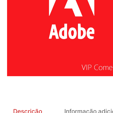
Descrição
Informação adici