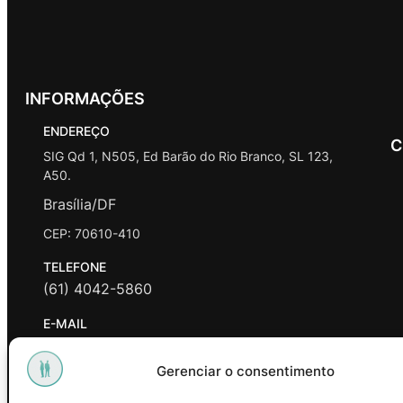
INFORMAÇÕES
ENDEREÇO
C
SIG Qd 1, N505, Ed Barão do Rio Branco, SL 123,
A50.
Brasília/DF
CEP: 70610-410
TELEFONE
(61) 4042-5860
E-MAIL
contato@promasters.net.br
Gerenciar o consentimento
HORÁRIO DE ATENDIMENTO
segunda a sexta das 9hrs às 18hrs exceto feriados.