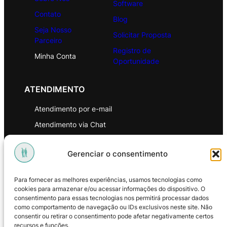
Software
Contato
Blog
Seja Nosso
Solicitar Proposta
Parceiro
Registro de
Minha Conta
Oportunidade
ATENDIMENTO
Atendimento por e-mail
Atendimento via Chat
WhatsApp
Gerenciar o consentimento
INSTITUCIONAL
Para fornecer as melhores experiências, usamos tecnologias como
Política de Privacidade
cookies para armazenar e/ou acessar informações do dispositivo. O
consentimento para essas tecnologias nos permitirá processar dados
Política de Troca e Devoluções
como comportamento de navegação ou IDs exclusivos neste site. Não
consentir ou retirar o consentimento pode afetar negativamente certos
Política de Reembolso
recursos e funções.