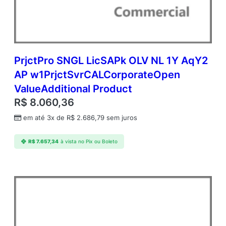
P
w
1
P
r
j
PrjctPro SNGL LicSAPk OLV NL 1Y AqY2
c
AP w1PrjctSvrCALCorporateOpen
t
ValueAdditional Product
S
v
R$
8.060,36
r
em até 3x de
R$
2.686,79
sem juros
C
A
L
R$
7.657,34
à vista no Pix ou Boleto
A
c
a
d
e
m
i