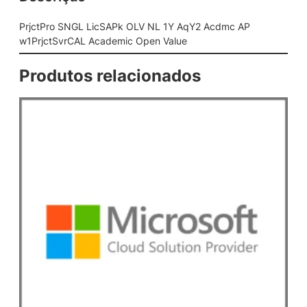
S
A
PrjctPro SNGL LicSAPk OLV NL 1Y AqY2 Acdmc AP
P
w1PrjctSvrCAL Academic Open Value
k
O
Produtos relacionados
L
V
N
L
1
Y
A
q
Y
2
A
c
d
m
c
A