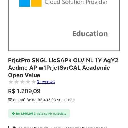
PrjctPro SNGL LicSAPk OLV NL 1Y AqY2
Acdmc AP w1PrjctSvrCAL Academic
Open Value
0 reviews
R$
1.209,09
em até 3x de
R$
403,03
sem juros
R$
1.148,64
à vista no Pix ou Boleto