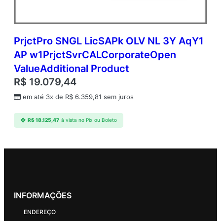
PrjctPro SNGL LicSAPk OLV NL 3Y AqY1
AP w1PrjctSvrCALCorporateOpen
ValueAdditional Product
R$
19.079,44
em até 3x de
R$
6.359,81
sem juros
R$
18.125,47
à vista no Pix ou Boleto
INFORMAÇÕES
ENDEREÇO