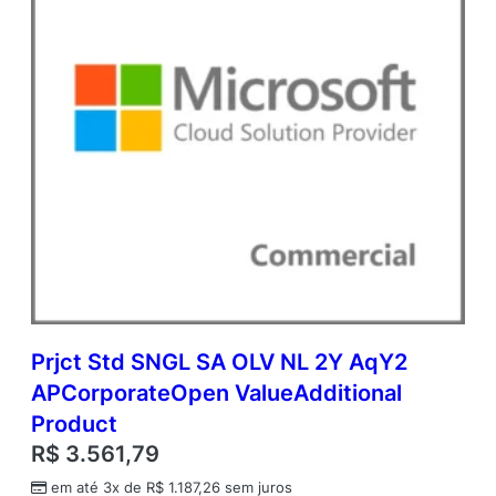
c
O
p
e
n
V
a
l
u
e
q
u
a
n
t
i
Prjct Std SNGL SA OLV NL 2Y AqY2
d
APCorporateOpen ValueAdditional
a
d
Product
e
R$
3.561,79
em até 3x de
R$
1.187,26
sem juros