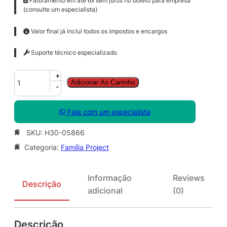
Faturamento em até 6x sem juros no boleto para empresa
(consulte um especialista)
Valor final já inclui todos os impostos e encargos
Suporte técnico especializado
P
+
Adicionar Ao Carrinho
r
-
j
c
Fale com um especialista
t
P
SKU:
H30-05866
r
Categoria:
Família Project
o
S
N
Informação
Reviews
G
Descrição
adicional
(0)
L
L
i
Descrição
c