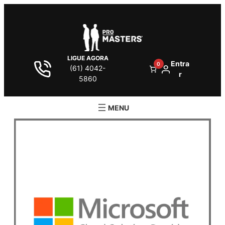
LIGUE AGORA
Entra
0
(61) 4042-
r
5860