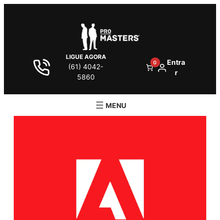
LIGUE AGORA
Entra
0
(61) 4042-
r
5860