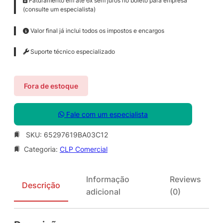
Faturamento em até 6x sem juros no boleto para empresa
(consulte um especialista)
Valor final já inclui todos os impostos e encargos
Suporte técnico especializado
Fora de estoque
Fale com um especialista
SKU:
65297619BA03C12
Categoria:
CLP Comercial
Informação
Reviews
Descrição
adicional
(0)