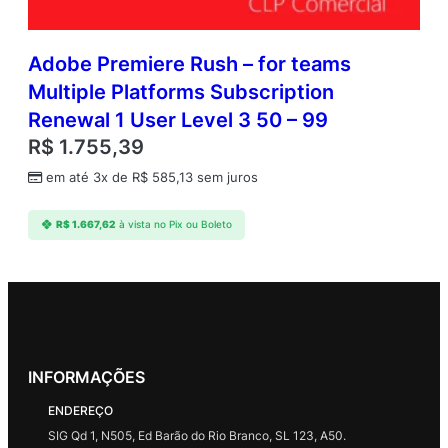
Adobe Premiere Rush – for teams
Multiple Platforms Subscription
Renewal 1 User Level 3 50 – 99
R$
1.755,39
em até 3x de
R$
585,13
sem juros
R$
1.667,62
à vista no Pix ou Boleto
INFORMAÇÕES
ENDEREÇO
SIG Qd 1, N505, Ed Barão do Rio Branco, SL 123, A50.