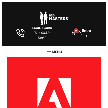
LIGUE AGORA
Entra
0
(61) 4042-
r
5860