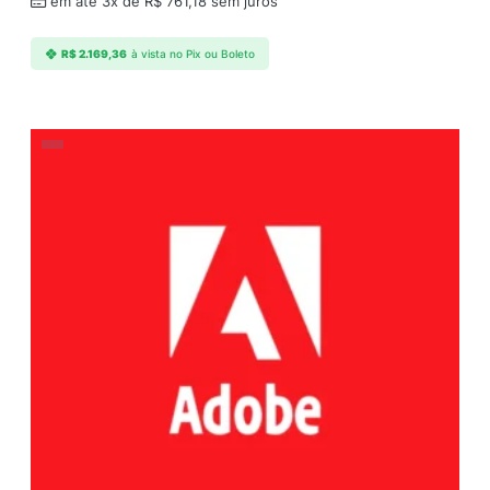
em até 3x de
R$
761,18
sem juros
R$
2.169,36
à vista no Pix ou Boleto