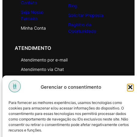
Contato
Blog
Seja Nosso
Solicitar Proposta
Parceiro
Registro de
Minha Conta
Oportunidade
ATENDIMENTO
Atendimento por e-mail
Atendimento via Chat
WhatsApp
Gerenciar o consentimento
INSTITUCIONAL
Para fornecer as melhores experiências, usamos tecnologias como
Política de Privacidade
cookies para armazenar e/ou acessar informações do dispositivo. O
consentimento para essas tecnologias nos permitirá processar dados
Política de Troca e Devoluções
como comportamento de navegação ou IDs exclusivos neste site. Não
consentir ou retirar o consentimento pode afetar negativamente certos
Política de Reembolso
recursos e funções.
Termos & Condições de Uso