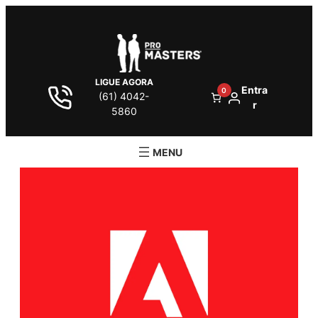
LIGUE AGORA
Entra
0
(61) 4042-
r
5860