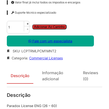
Valor final já inclui todos os impostos e encargos
Suporte técnico especializado
P
+
Adicionar Ao Carrinho
a
-
r
a
Fale com um especialista
d
o
SKU:
LCPTRMLPCM1MNT2
x
Categoria:
Commercial Licenses
L
i
c
Informação
Reviews
e
Descrição
adicional
(0)
n
s
e
Descrição
E
N
G
Paradox License ENG (26 – 60)