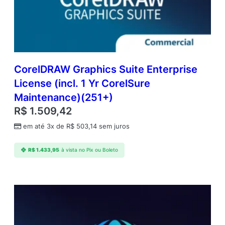
CorelDRAW Graphics Suite Enterprise
License (incl. 1 Yr CorelSure
Maintenance)(251+)
R$
1.509,42
em até 3x de
R$
503,14
sem juros
R$
1.433,95
à vista no Pix ou Boleto