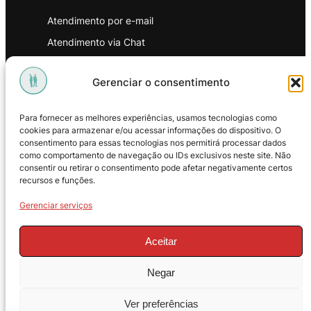
Atendimento por e-mail
Atendimento via Chat
WhatsApp
Gerenciar o consentimento
INSTITUCIONAL
Para fornecer as melhores experiências, usamos tecnologias como
Política de Privacidade
cookies para armazenar e/ou acessar informações do dispositivo. O
consentimento para essas tecnologias nos permitirá processar dados
Política de Troca e Devoluções
como comportamento de navegação ou IDs exclusivos neste site. Não
consentir ou retirar o consentimento pode afetar negativamente certos
Política de Reembolso
recursos e funções.
Termos & Condições de Uso
Gerenciar serviços
Aceitar
Negar
© 2025 – ProMasters. CNPJ:
Ver preferências
18.269.230/0001-16. Todos os direitos