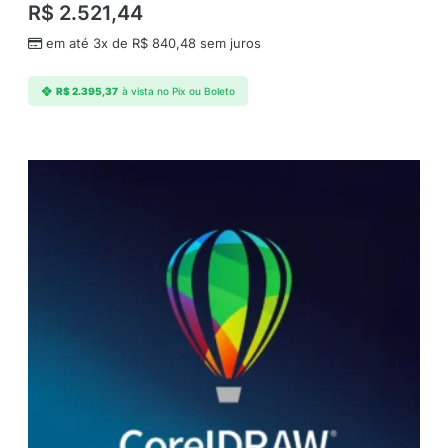
R$
2.521,44
em até 3x de
R$
840,48
sem juros
R$
2.395,37
à vista no Pix ou Boleto