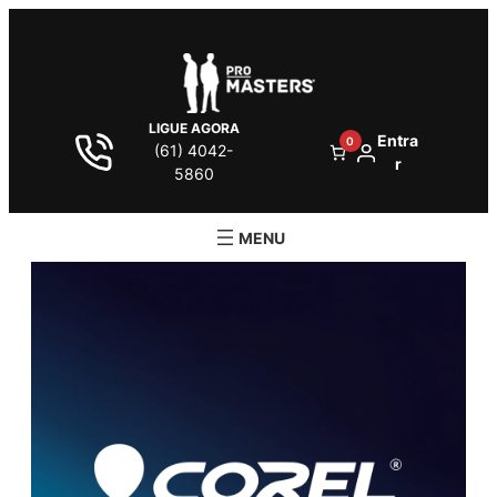
LIGUE AGORA
Entra
0
(61) 4042-
r
5860