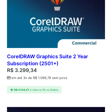
CorelDRAW Graphics Suite 2 Year
Subscription (2501+)
R$
3.299,34
em até 3x de
R$
1.099,78
sem juros
R$
3.134,37
à vista no Pix ou Boleto