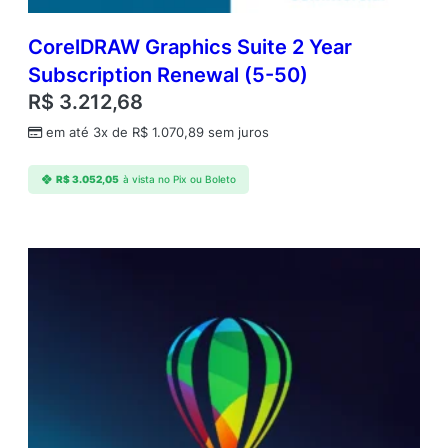
CorelDRAW Graphics Suite 2 Year
Subscription Renewal (5-50)
R$
3.212,68
em até 3x de
R$
1.070,89
sem juros
R$
3.052,05
à vista no Pix ou Boleto