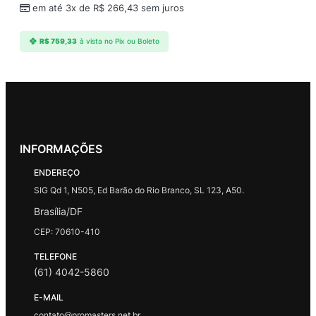
em até 3x de
R$
266,43
sem juros
R$
759,33
à vista no Pix ou Boleto
INFORMAÇÕES
ENDEREÇO
SIG Qd 1, N505, Ed Barão do Rio Branco, SL 123, A50.
Brasília/DF
CEP: 70610-410
TELEFONE
(61) 4042-5860
E-MAIL
contato@promasters.net.br