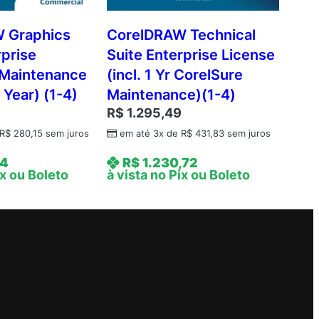
 Graphics
CorelDRAW Technical
rprise
Suite Enterprise License
 Maintenance
(incl. 1 Yr CorelSure
 Year) (1-4)
Maintenance)(1-4)
R$
1.295,49
R$
280,15
sem juros
em até 3x de
R$
431,83
sem juros
44
R$
1.230,72
ix ou Boleto
à vista no Pix ou Boleto