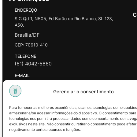
ENDEREÇO
C
SIG Qd 1, N505, Ed Barão do Rio Branco, SL 123,
A50.
Brasília/DF
CEP: 70610-410
TELEFONE
(61) 4042-5860
E-MAIL
contato@promasters.net.br
Gerenciar o consentimento
HORÁRIO DE ATENDIMENTO
segunda a sexta das 9hrs às 18hrs exceto feriados.
Para fornecer as melhores experiências, usamos tecnologias como cookies
armazenar e/ou acessar informações do dispositivo. O consentimento para
Facebook
Instagram
Youtube
tecnologias nos permitirá processar dados como comportamento de naveg
exclusivos neste site. Não consentir ou retirar o consentimento pode afetar
negativamente certos recursos e funções.