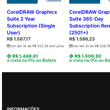
CorelDRAW Graphics
CorelDRAW Grap
Suite 2 Year
Suite 365-Day
Subscription (Single
Subscription Re
User)
(2501+)
R$
1.567,17
R$
1.586,23
em até 3x de
R$
522,39
sem juros
em até 3x de
R$
528,7
R$
1.488,81
R$
1.506,92
à vista no Pix ou Boleto
à vista no Pix ou B
INFORMAÇÕES