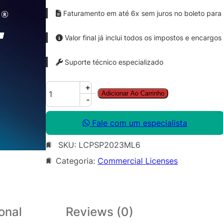
Faturamento em até 6x sem juros no boleto para 
Valor final já inclui todos os impostos e encargos
Suporte técnico especializado
P
+
Adicionar Ao Carrinho
a
-
i
n
Fale com um especialista
t
SKU:
LCPSP2023ML6
S
h
Categoria:
Commercial Licenses
o
p
P
r
onal
Reviews (0)
o