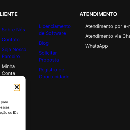
1
Y
LIENTE
ATENDIMENTO
r
)
Licenciamento
Atendimento por e-
Sobre Nós
(
de Software
Atendimento via Ch
2
Contato
Blog
5
WhatsApp
Seja Nosso
1
Solicitar
Parceiro
-
Proposta
5
Minha
Registro de
0
Conta
Oportunidade
0
)
q
u
 para
a
 essas
n
ação ou IDs
t
i