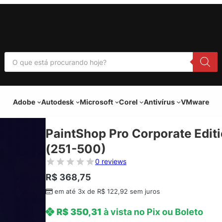
P
e
s
q
u
i
Adobe
Autodesk
Microsoft
Corel
Antivírus
VMware
s
a
r
p
PaintShop Pro Corporate Editi
r
o
(251-500)
d
u
0 reviews
t
o
R$
368,75
s
em até 3x de
R$
122,92
sem juros
R$
350,31
à vista no Pix ou Boleto