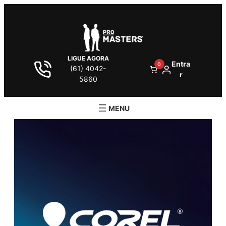
LIGUE AGORA
Entra
0
(61) 4042-
r
5860