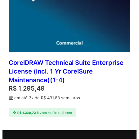
CorelDRAW Technical Suite Enterprise
License (incl. 1 Yr CorelSure
Maintenance)(1-4)
R$
1.295,49
em até 3x de
R$
431,83
sem juros
R$
1.230,72
à vista no Pix ou Boleto