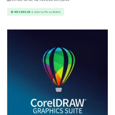
R$
2.863,06
à vista no Pix ou Boleto