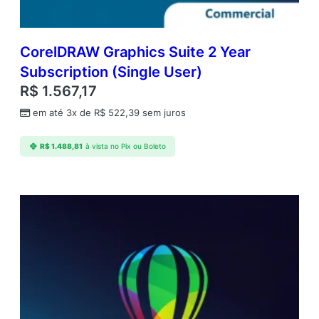
5
0
)
q
CorelDRAW Graphics Suite 2 Year
u
Subscription (Single User)
a
R$
1.567,17
n
t
em até 3x de
R$
522,39
sem juros
i
d
R$
1.488,81
à vista no Pix ou Boleto
a
d
e