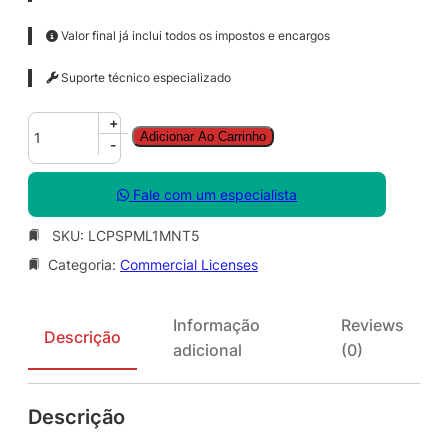
Valor final já inclui todos os impostos e encargos
Suporte técnico especializado
P
+
Adicionar Ao Carrinho
a
-
i
n
Fale com um especialista
t
e
SKU:
LCPSPML1MNT5
r
Categoria:
Commercial Licenses
C
o
r
Informação
Reviews
e
Descrição
adicional
(0)
l
S
u
Descrição
r
e