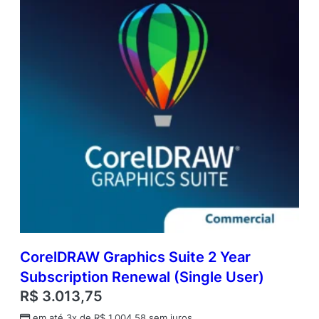
CorelDRAW Graphics Suite 2 Year
Subscription Renewal (Single User)
R$
3.013,75
em até 3x de
R$
1.004,58
sem juros