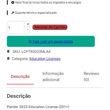
Valor final já inclui todos os impostos e encargos
Suporte técnico especializado
P
+
Adicionar Ao Carrinho
a
-
i
n
Fale com um especialista
t
e
SKU:
LCPTR2023MLA4
r
Categoria:
Education Licenses
2
0
2
Informação
Reviews
3
Descrição
adicional
(0)
E
d
u
Descrição
c
a
t
Painter 2023 Education License (251+)