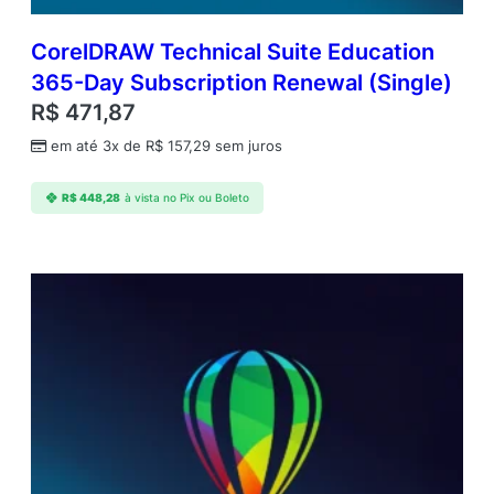
d
a
CorelDRAW Technical Suite Education
d
365-Day Subscription Renewal (Single)
e
R$
471,87
em até 3x de
R$
157,29
sem juros
R$
448,28
à vista no Pix ou Boleto