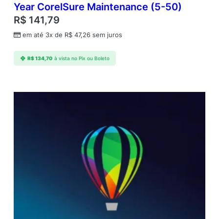
Year CorelSure Maintenance (5-50)
R$
141,79
em até 3x de
R$
47,26
sem juros
R$
134,70
à vista no Pix ou Boleto