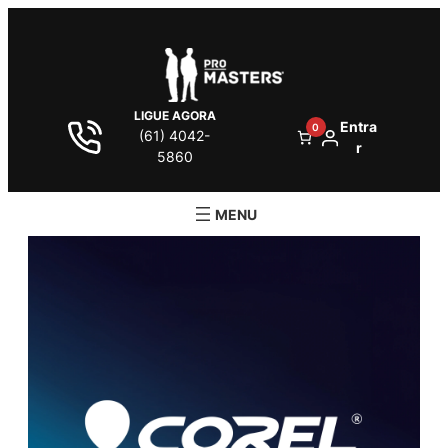
LIGUE AGORA
Entra
0
(61) 4042-
r
5860