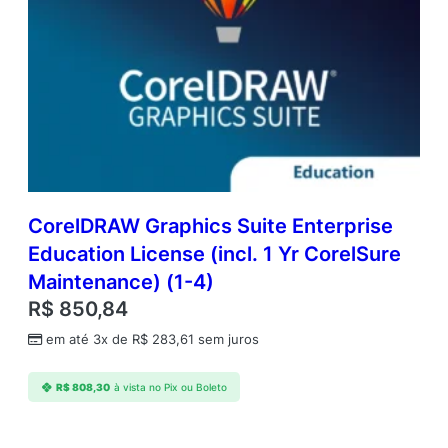
CorelDRAW Graphics Suite Enterprise
Education License (incl. 1 Yr CorelSure
Maintenance) (1-4)
R$
850,84
em até 3x de
R$
283,61
sem juros
R$
808,30
à vista no Pix ou Boleto