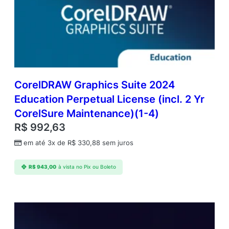
CorelDRAW Graphics Suite 2024
Education Perpetual License (incl. 2 Yr
CorelSure Maintenance)(1-4)
R$
992,63
em até 3x de
R$
330,88
sem juros
R$
943,00
à vista no Pix ou Boleto