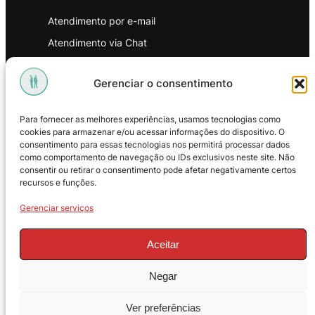
Atendimento por e-mail
Atendimento via Chat
WhatsApp
Gerenciar o consentimento
INSTITUCIONAL
Para fornecer as melhores experiências, usamos tecnologias como
Política de Privacidade
cookies para armazenar e/ou acessar informações do dispositivo. O
consentimento para essas tecnologias nos permitirá processar dados
Política de Troca e Devoluções
como comportamento de navegação ou IDs exclusivos neste site. Não
consentir ou retirar o consentimento pode afetar negativamente certos
Política de Reembolso
recursos e funções.
Termos & Condições de Uso
Gerenciar serviços
Aceitar
Negar
© 2025 – ProMasters. CNPJ:
Ver preferências
18.269.230/0001-16. Todos os direitos