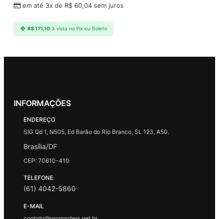
em até 3x de
R$
60,04
sem juros
R$
171,10
à vista no Pix ou Boleto
INFORMAÇÕES
ENDEREÇO
SIG Qd 1, N505, Ed Barão do Rio Branco, SL 123, A50.
Brasília/DF
CEP: 70610-410
TELEFONE
(61) 4042-5860
E-MAIL
contato@promasters.net.br