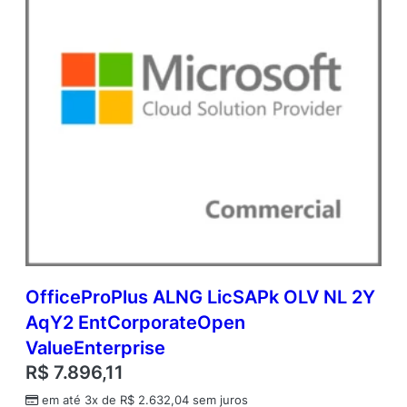
p
e
n
V
a
l
u
e
q
u
a
n
t
i
d
a
OfficeProPlus ALNG LicSAPk OLV NL 2Y
d
AqY2 EntCorporateOpen
e
ValueEnterprise
R$
7.896,11
em até 3x de
R$
2.632,04
sem juros