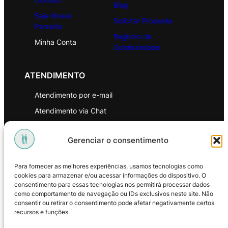
Blog
Seja Nosso
Solicitar Proposta
Parceiro
Registro de
Minha Conta
Oportunidade
ATENDIMENTO
Atendimento por e-mail
Atendimento via Chat
WhatsApp
Gerenciar o consentimento
INSTITUCIONAL
Para fornecer as melhores experiências, usamos tecnologias como
Política de Privacidade
cookies para armazenar e/ou acessar informações do dispositivo. O
consentimento para essas tecnologias nos permitirá processar dados
Política de Troca e Devoluções
como comportamento de navegação ou IDs exclusivos neste site. Não
consentir ou retirar o consentimento pode afetar negativamente certos
Política de Reembolso
recursos e funções.
Termos & Condições de Uso