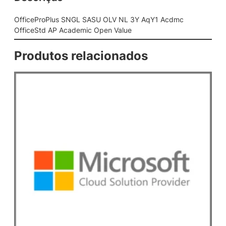
G
L
OfficeProPlus SNGL SASU OLV NL 3Y AqY1 Acdmc
S
OfficeStd AP Academic Open Value
A
S
Produtos relacionados
U
O
L
V
N
L
3
Y
A
q
Y
1
A
c
d
m