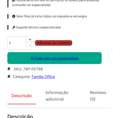
Faturamento em até 6x sem juros no boleto para empresa
(consulte um especialista)
Valor final já inclui todos os impostos e encargos
Suporte técnico especializado
O
+
Adicionar Ao Carrinho
f
-
f
i
Fale com um especialista
c
e
SKU:
79P-05798
P
Categoria:
Família Office
r
o
P
Informação
Reviews
l
Descrição
adicional
(0)
u
s
S
Descrição
N