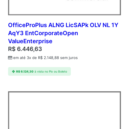
OfficeProPlus ALNG LicSAPk OLV NL 1Y
AqY3 EntCorporateOpen
ValueEnterprise
R$
6.446,63
em até 3x de
R$
2.148,88
sem juros
R$
6.124,30
à vista no Pix ou Boleto