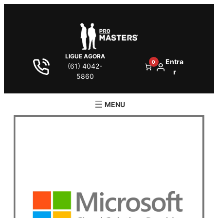
LIGUE AGORA
Entra
0
(61) 4042-
r
5860