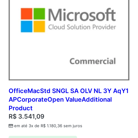
OfficeMacStd SNGL SA OLV NL 3Y AqY1
APCorporateOpen ValueAdditional
Product
R$
3.541,09
em até 3x de
R$
1.180,36
sem juros