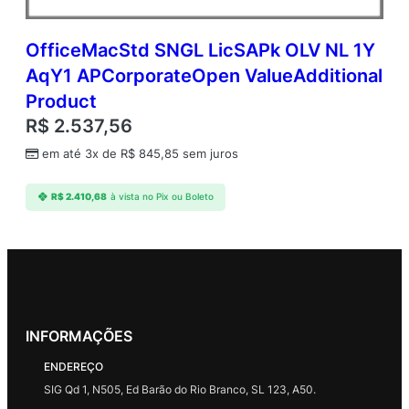
OfficeMacStd SNGL LicSAPk OLV NL 1Y
AqY1 APCorporateOpen ValueAdditional
Product
R$
2.537,56
em até 3x de
R$
845,85
sem juros
R$
2.410,68
à vista no Pix ou Boleto
INFORMAÇÕES
ENDEREÇO
SIG Qd 1, N505, Ed Barão do Rio Branco, SL 123, A50.