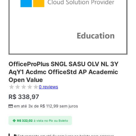
OfficeProPlus SNGL SASU OLV NL 3Y
AqY1 Acdmc OfficeStd AP Academic
Open Value
0 reviews
R$
338,97
em até 3x de
R$
112,99
sem juros
R$
322,02
à vista no Pix ou Boleto