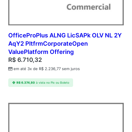
c
O
f
f
i
c
OfficeProPlus ALNG LicSAPk OLV NL 2Y
e
AqY2 PltfrmCorporateOpen
S
ValuePlatform Offering
t
d
R$
6.710,32
A
em até 3x de
R$
2.236,77
sem juros
P
A
c
R$
6.374,80
à vista no Pix ou Boleto
a
d
e
m
i
c
O