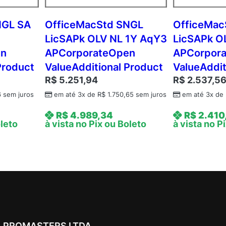
c
d
NGL SA
OfficeMacStd SNGL
OfficeMac
m
LicSAPk OLV NL 1Y AqY3
LicSAPk O
c
en
APCorporateOpen
APCorpor
A
Product
ValueAdditional Product
ValueAddit
P
R$
5.251,94
R$
2.537,5
A
c
6
sem juros
em até 3x de
R$
1.750,65
sem juros
em até 3x de
a
R$
4.989,34
R$
2.410
d
oleto
à vista no Pix ou Boleto
à vista no P
e
m
i
c
O
p
e
n
PROMASTERS LTDA