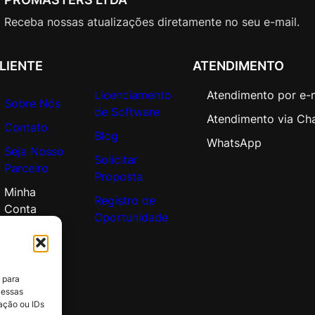
V
a
Receba nossas atualizações diretamente no seu e-mail.
l
u
LIENTE
ATENDIMENTO
e
q
Licenciamento
Atendimento por e-
Sobre Nós
u
de Software
Atendimento via Ch
a
Contato
Blog
n
WhatsApp
Seja Nosso
t
Solicitar
Parceiro
i
Proposta
d
Minha
Registro de
a
Conta
Oportunidade
d
e
 para
 essas
ação ou IDs