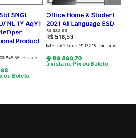
Std SNGL
Office Home & Student
LV NL 1Y AqY1
2021 All Language ESD
R$
532,85
ateOpen
R$
516,53
ional Product
em até 3x de
R$
172,18
sem juros
6
R$
490,70
R$
845,85
sem juros
à vista no Pix ou Boleto
,68
ix ou Boleto