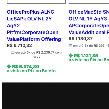
OfficeProPlus ALNG
OfficeMacStd S
LicSAPk OLV NL 2Y
OLV NL 1Y AqY3
AqY2
APCorporateOp
PltfrmCorporateOpen
ValueAdditional 
R$
1.180,37
ValuePlatform Offering
R$
6.710,32
em até 3x de
R$
393,4
em até 3x de
R$
2.236,77
sem
R$
1.121,35
juros
à vista no Pix ou B
R$
6.374,80
à vista no Pix ou Boleto