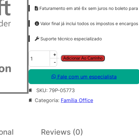
Faturamento em até 6x sem juros no boleto para 
Valor final já inclui todos os impostos e encargos
Suporte técnico especializado
O
+
Adicionar Ao Carrinho
f
-
f
i
Fale com um especialista
c
SKU:
79P-05773
e
P
Categoria:
Família Office
r
o
P
l
onal
Reviews (0)
u