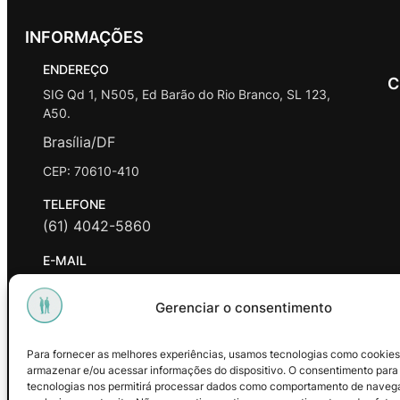
INFORMAÇÕES
ENDEREÇO
C
SIG Qd 1, N505, Ed Barão do Rio Branco, SL 123,
A50.
Brasília/DF
CEP: 70610-410
TELEFONE
(61) 4042-5860
E-MAIL
contato@promasters.net.br
Gerenciar o consentimento
HORÁRIO DE ATENDIMENTO
segunda a sexta das 9hrs às 18hrs exceto feriados.
Para fornecer as melhores experiências, usamos tecnologias como cookies
armazenar e/ou acessar informações do dispositivo. O consentimento para
Facebook
Instagram
Youtube
tecnologias nos permitirá processar dados como comportamento de naveg