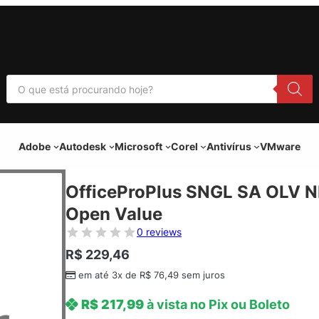
P
e
s
q
u
i
Adobe
Autodesk
Microsoft
Corel
Antivírus
VMware
s
a
r
p
OfficeProPlus SNGL SA OLV 
r
o
Open Value
d
u
0 reviews
t
o
R$
229,46
s
em até 3x de
R$
76,49
sem juros
R$
217,99
à vista no Pix ou Boleto