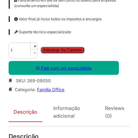
Faturamento em até 6x sem juros no boleto para empresa
(consulte um especialista)
Valor final já inclui todos os impostos e encargos
Suporte técnico especializado
O
+
Adicionar Ao Carrinho
f
-
f
i
Fale com um especialista
c
e
SKU:
269-09050
P
Categoria:
Família Office
r
o
P
Informação
Reviews
l
Descrição
adicional
(0)
u
s
S
Descrição
N