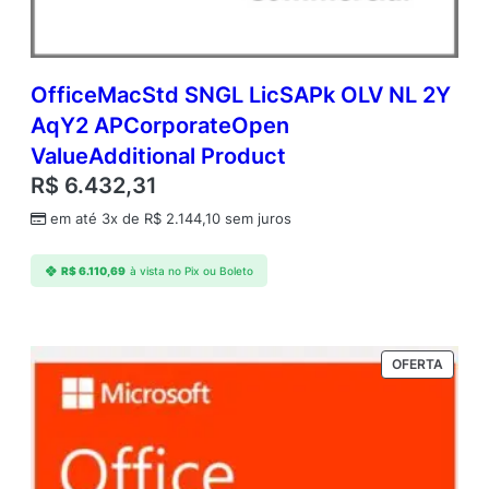
OfficeMacStd SNGL LicSAPk OLV NL 2Y
AqY2 APCorporateOpen
ValueAdditional Product
R$
6.432,31
em até 3x de
R$
2.144,10
sem juros
R$
6.110,69
à vista no Pix ou Boleto
PRODU
OFERTA
EM
PROM