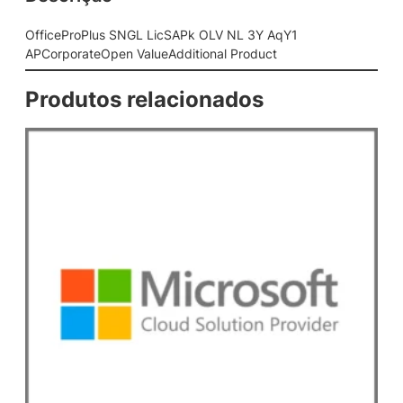
G
L
OfficeProPlus SNGL LicSAPk OLV NL 3Y AqY1
L
APCorporateOpen ValueAdditional Product
i
c
Produtos relacionados
S
A
P
k
O
L
V
N
L
3
Y
A
q
Y
1
A