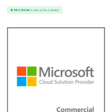
a
d
R$
3.750,66
à vista no Pix ou Boleto
e