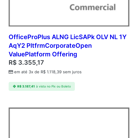
P
C
o
r
p
o
OfficeProPlus ALNG LicSAPk OLV NL 1Y
r
AqY2 PltfrmCorporateOpen
a
ValuePlatform Offering
t
e
R$
3.355,17
O
em até 3x de
R$
1.118,39
sem juros
p
e
n
R$
3.187,41
à vista no Pix ou Boleto
V
a
l
u
e
A
d