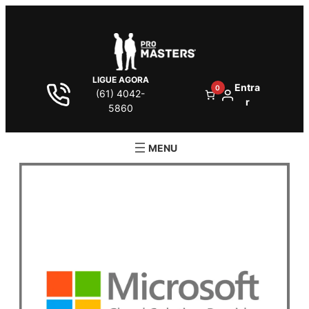
LIGUE AGORA
Entra
0
(61) 4042-
r
5860