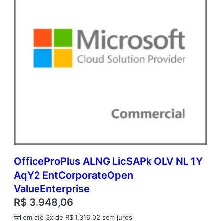
d
i
t
i
o
n
a
l
P
r
o
d
u
c
t
q
OfficeProPlus ALNG LicSAPk OLV NL 1Y
u
AqY2 EntCorporateOpen
a
n
ValueEnterprise
t
R$
3.948,06
i
d
em até 3x de
R$
1.316,02
sem juros