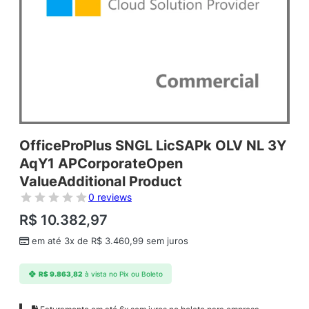
OfficeProPlus SNGL LicSAPk OLV NL 3Y
AqY1 APCorporateOpen
ValueAdditional Product
0 reviews
R$
10.382,97
em até 3x de
R$
3.460,99
sem juros
R$
9.863,82
à vista no Pix ou Boleto