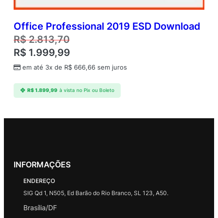
Office Professional 2019 ESD Download
R$
2.813,70
R$
1.999,99
em até 3x de
R$
666,66
sem juros
R$
1.899,99
à vista no Pix ou Boleto
INFORMAÇÕES
ENDEREÇO
SIG Qd 1, N505, Ed Barão do Rio Branco, SL 123, A50.
Brasília/DF