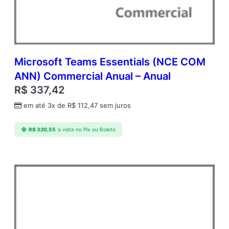
C
o
m
m
e
r
Microsoft Teams Essentials (NCE COM
c
ANN) Commercial Anual – Anual
i
R$
337,42
a
l
em até 3x de
R$
112,47
sem juros
A
n
R$
320,55
à vista no Pix ou Boleto
u
a
l
–
A
n
u
a
l