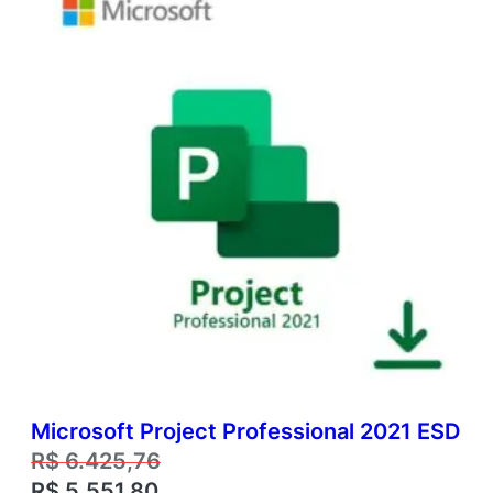
PROM
Microsoft Project Professional 2021 ESD
R$
6.425,76
R$
5.551,80