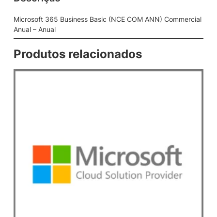
i
n
Microsoft 365 Business Basic (NCE COM ANN) Commercial
e
Anual – Anual
s
s
Produtos relacionados
B
a
s
i
c
(
N
C
E
C
O
M
A
N
N
)