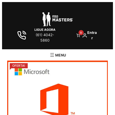
LIGUE AGORA
Entra
0
(61) 4042-
r
5860
OFERTA!