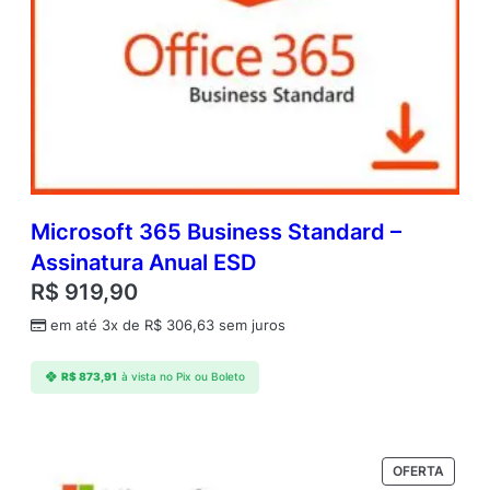
Microsoft 365 Business Standard –
Assinatura Anual ESD
R$
919,90
em até 3x de
R$
306,63
sem juros
R$
873,91
à vista no Pix ou Boleto
PRODU
OFERTA
EM