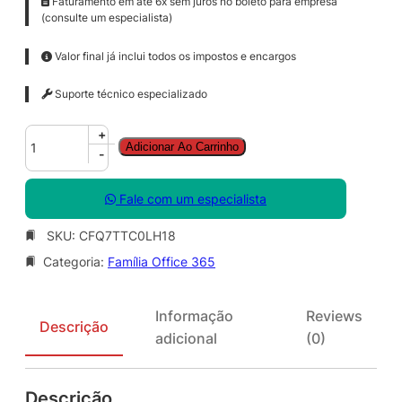
Faturamento em até 6x sem juros no boleto para empresa
(consulte um especialista)
Valor final já inclui todos os impostos e encargos
Suporte técnico especializado
M
+
Adicionar Ao Carrinho
i
-
c
r
Fale com um especialista
o
s
SKU:
CFQ7TTC0LH18
o
Categoria:
Família Office 365
f
t
3
Informação
Reviews
6
Descrição
adicional
(0)
5
B
u
Descrição
s