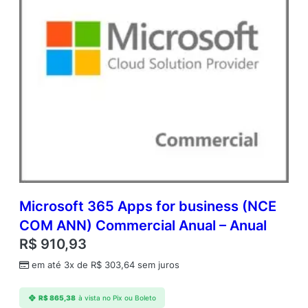
q
u
a
n
t
i
d
a
d
e
Microsoft 365 Apps for business (NCE
COM ANN) Commercial Anual – Anual
R$
910,93
em até 3x de
R$
303,64
sem juros
R$
865,38
à vista no Pix ou Boleto