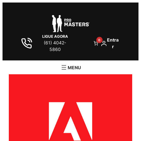
LIGUE AGORA
Entra
0
(61) 4042-
r
5860