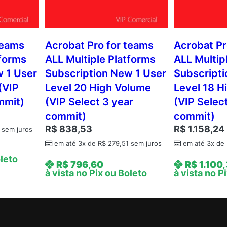
teams
Acrobat Pro for teams
Acrobat Pr
tforms
ALL Multiple Platforms
ALL Multip
w 1 User
Subscription New 1 User
Subscripti
(VIP
Level 20 High Volume
Level 18 H
mmit)
(VIP Select 3 year
(VIP Selec
commit)
commit)
R$
838,53
R$
1.158,24
sem juros
em até 3x de
R$
279,51
sem juros
em até 3x de
oleto
R$
796,60
R$
1.100
à vista no Pix ou Boleto
à vista no P