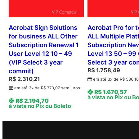
Acrobat Sign Solutions
Acrobat Pro for 
for business ALL Other
ALL Multiple Pla
Subscription Renewal 1
Subscription Ne
User Level 12 10 – 49
Level 13 50 – 99 
(VIP Select 3 year
Select 3 year co
R$
1.758,49
commit)
R$
2.310,21
em até 3x de
R$
586,16
em até 3x de
R$
770,07
sem juros
R$
1.670,57
à vista no Pix ou B
R$
2.194,70
à vista no Pix ou Boleto