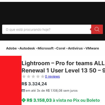
P
e
s
q
u
i
Adobe
Autodesk
Microsoft
Corel
Antivírus
VMware
s
a
r
p
Lightroom – Pro for teams ALL
r
o
Renewal 1 User Level 13 50 – 
d
u
0 reviews
t
o
R$
3.324,24
s
em até 3x de
R$
1.108,08
sem juros
R$
3.158,03
à vista no Pix ou Boleto