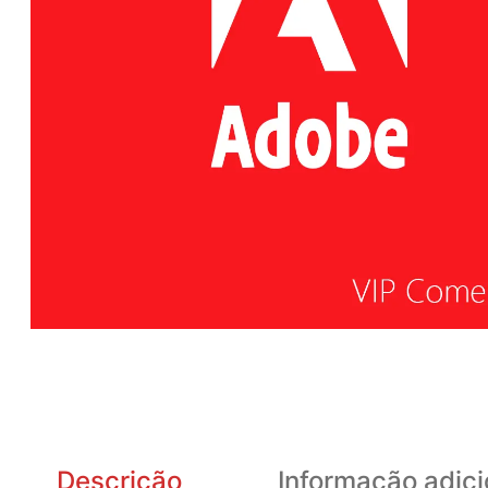
Descrição
Informação adici