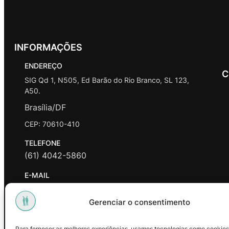
INFORMAÇÕES
ENDEREÇO
C
SIG Qd 1, N505, Ed Barão do Rio Branco, SL 123,
A50.
Brasília/DF
CEP: 70610-410
TELEFONE
(61) 4042-5860
E-MAIL
contato@promasters.net.br
Gerenciar o consentimento
HORÁRIO DE ATENDIMENTO
segunda a sexta das 9hrs às 18hrs exceto feriados.
Para fornecer as melhores experiências, usamos tecnologias como cookies