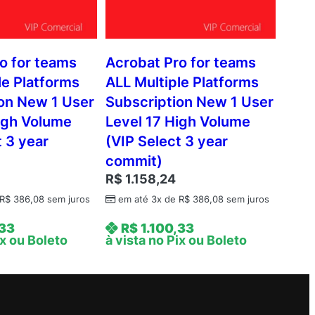
o for teams
Acrobat Pro for teams
le Platforms
ALL Multiple Platforms
on New 1 User
Subscription New 1 User
igh Volume
Level 17 High Volume
t 3 year
(VIP Select 3 year
commit)
R$
1.158,24
R$
386,08
sem juros
em até 3x de
R$
386,08
sem juros
,33
R$
1.100,33
ix ou Boleto
à vista no Pix ou Boleto