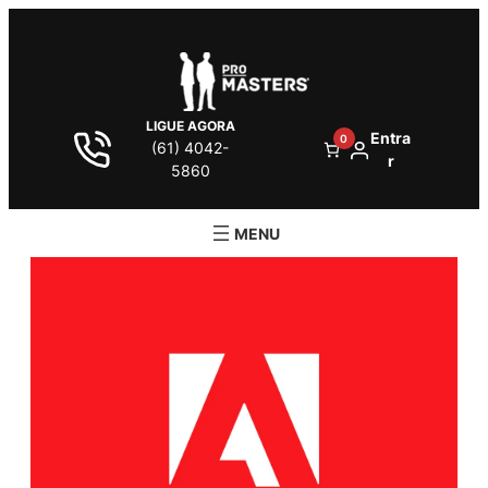
LIGUE AGORA
Entra
0
(61) 4042-
r
5860