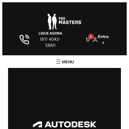
LIGUE AGORA
Entra
0
(61) 4042-
r
5860