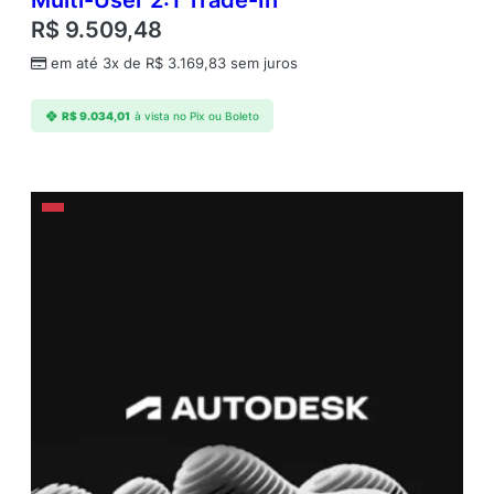
Multi-User 2:1 Trade-In
R$
9.509,48
em até 3x de
R$
3.169,83
sem juros
R$
9.034,01
à vista no Pix ou Boleto