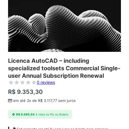
Licenca AutoCAD – including
specialized toolsets Commercial Single-
user Annual Subscription Renewal
0 reviews
R$
9.353,30
em até 3x de
R$
3.117,77
sem juros
R$
8.885,64
à vista no Pix ou Boleto