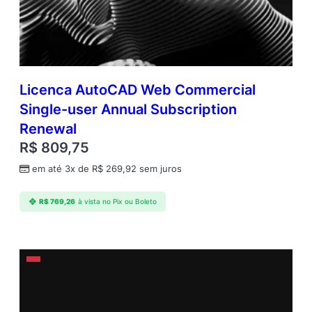
Licenca AutoCAD Web Commercial
Single-user Annual Subscription
Renewal
R$
809,75
em até 3x de
R$
269,92
sem juros
R$
769,26
à vista no Pix ou Boleto