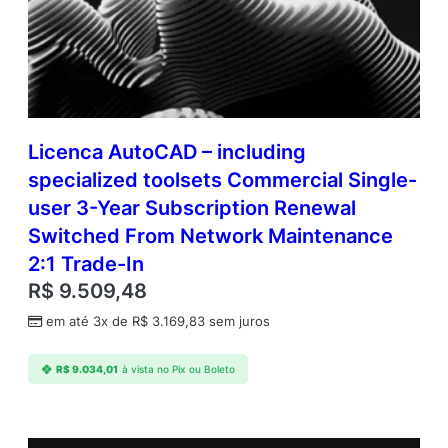
Licenca AutoCAD – including
specialized toolsets Commercial Single-
user 3-Year Subscription Renewal
Switched From Network Maintenance
2:1 Trade-In
R$
9.509,48
em até 3x de
R$
3.169,83
sem juros
R$
9.034,01
à vista no Pix ou Boleto