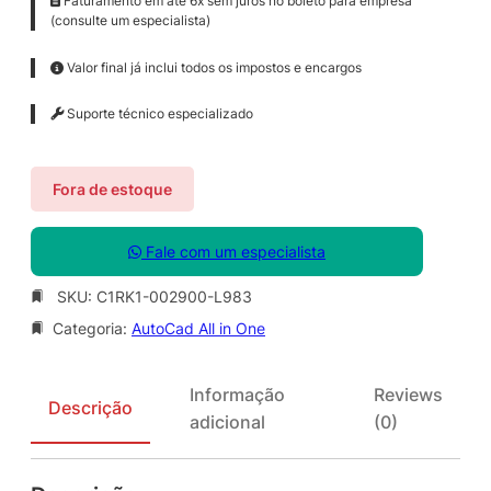
Faturamento em até 6x sem juros no boleto para empresa
(consulte um especialista)
Valor final já inclui todos os impostos e encargos
Suporte técnico especializado
Fora de estoque
Fale com um especialista
SKU:
C1RK1-002900-L983
Categoria:
AutoCad All in One
Informação
Reviews
Descrição
adicional
(0)