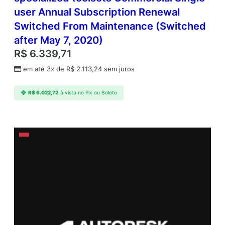
user Annual Subscription Renewal
Switched From Maintenance (Switched
after May 7, 2020)
R$
6.339,71
em até 3x de
R$
2.113,24
sem juros
R$
6.022,72
à vista no Pix ou Boleto