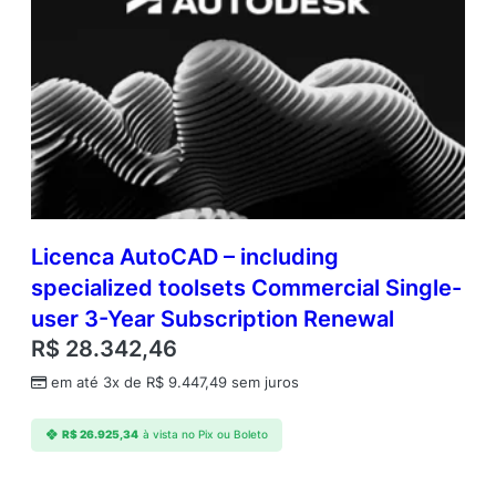
Licenca AutoCAD – including
specialized toolsets Commercial Single-
user 3-Year Subscription Renewal
R$
28.342,46
em até 3x de
R$
9.447,49
sem juros
R$
26.925,34
à vista no Pix ou Boleto