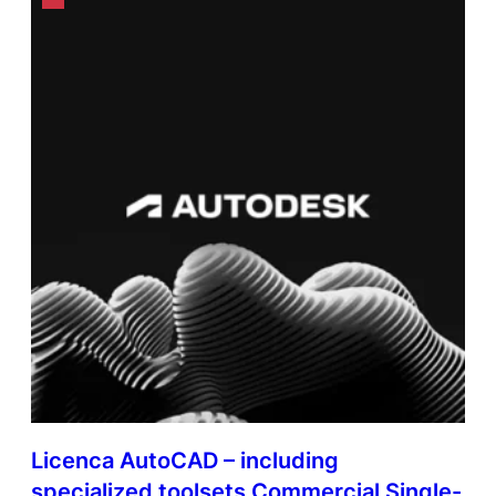
Licenca AutoCAD – including
specialized toolsets Commercial Single-