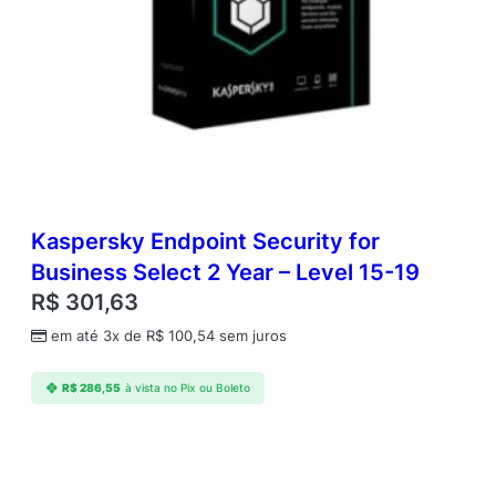
8
D
i
s
p
o
s
i
t
i
v
Kaspersky Endpoint Security for
o
Business Select 2 Year – Level 15-19
s
R$
301,63
M
v
em até 3x de
R$
100,54
sem juros
e
i
R$
286,55
à vista no Pix ou Boleto
s
/
D
e
s