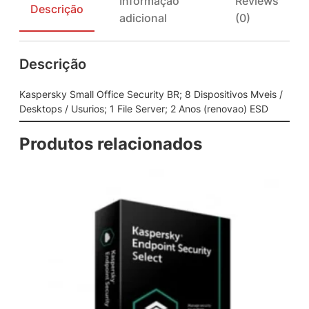
Informação
Reviews
m
Descrição
adicional
(0)
a
l
l
Descrição
O
f
f
Kaspersky Small Office Security BR; 8 Dispositivos Mveis /
i
Desktops / Usurios; 1 File Server; 2 Anos (renovao) ESD
c
e
Produtos relacionados
S
e
c
u
r
i
t
y
B
R
;