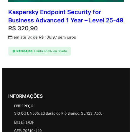
Kaspersky Endpoint Security for
Business Advanced 1 Year – Level 25-49
R$
320,90
em até 3x de
R$
106,97
sem juros
R$
304,86
à vista no Pix ou Boleto
INFORMAÇÕES
ENDEREÇO
SIG Qd 1, N505, Ed Barão do Rio Branco, SL 123, A50.
Brasília/DF
CEP: 70610-410