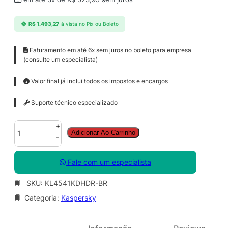
R$
1.493,27
à vista no Pix ou Boleto
Faturamento em até 6x sem juros no boleto para empresa
(consulte um especialista)
Valor final já inclui todos os impostos e encargos
Suporte técnico especializado
K
+
Adicionar Ao Carrinho
a
-
s
p
Fale com um especialista
e
r
SKU:
KL4541KDHDR-BR
s
Categoria:
Kaspersky
k
y
S