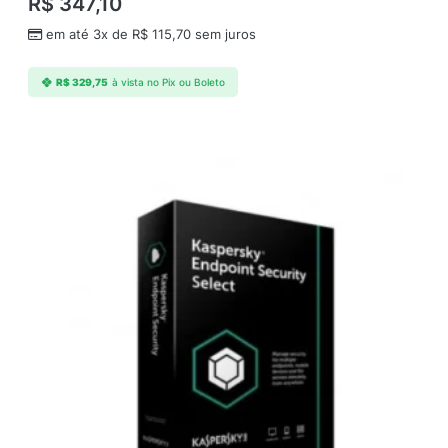
R$
347,10
r
v
em até 3x de
R$
115,70
sem juros
e
r
R$
329,75
à vista no Pix ou Boleto
;
2
A
n
o
s
(
r
e
n
o
v
a
o
)
E
S