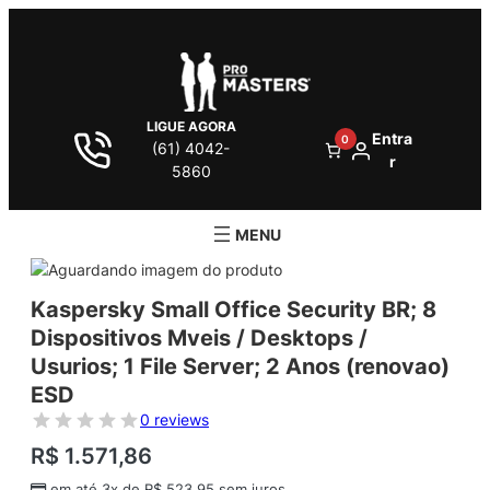
LIGUE AGORA
Entra
0
(61) 4042-
r
5860
Kaspersky Small Office Security BR; 8
Dispositivos Mveis / Desktops /
Usurios; 1 File Server; 2 Anos (renovao)
ESD
0 reviews
R$
1.571,86
em até 3x de
R$
523,95
sem juros