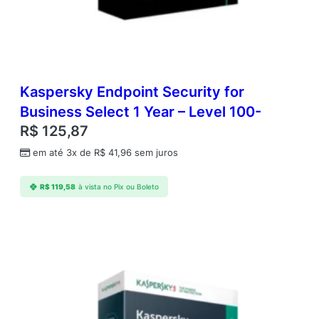
D
q
u
a
n
t
Kaspersky Endpoint Security for
i
d
Business Select 1 Year – Level 100-
a
R$
125,87
d
e
em até 3x de
R$
41,96
sem juros
R$
119,58
à vista no Pix ou Boleto