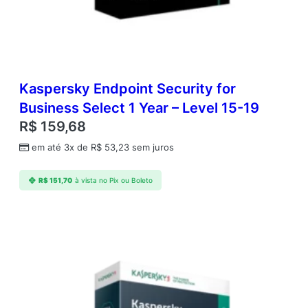
q
u
a
n
t
i
Kaspersky Endpoint Security for
d
a
Business Select 1 Year – Level 15-19
d
R$
159,68
e
em até 3x de
R$
53,23
sem juros
R$
151,70
à vista no Pix ou Boleto