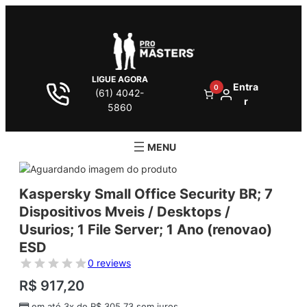
LIGUE AGORA
Entra
0
(61) 4042-
r
5860
Kaspersky Small Office Security BR; 7
Dispositivos Mveis / Desktops /
Usurios; 1 File Server; 1 Ano (renovao)
ESD
0 reviews
R$
917,20
em até 3x de
R$
305,73
sem juros