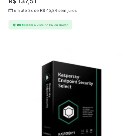
R$
137,51
r
v
em até 3x de
R$
45,84
sem juros
e
r
R$
130,63
à vista no Pix ou Boleto
;
1
A
n
o
(
r
e
n
o
v
a
o
)
E
S
D