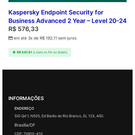
Kaspersky Endpoint Security for
Business Advanced 2 Year – Level 20-24
R$
576,33
em até 3x de
R$
192,11
sem juros
R$
547,51
à vista no Pix ou Boleto
INFORMAÇÕES
ENDEREÇO
SIG Qd 1, N505, Ed Barão do Rio Branco, SL 123, A50.
Brasília/DF
CEP: 70610-410