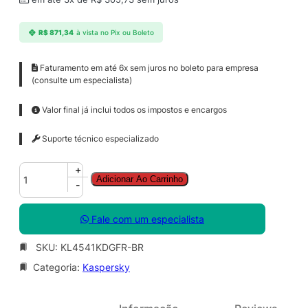
R$
871,34
à vista no Pix ou Boleto
Faturamento em até 6x sem juros no boleto para empresa
(consulte um especialista)
Valor final já inclui todos os impostos e encargos
Suporte técnico especializado
K
+
Adicionar Ao Carrinho
a
-
s
p
Fale com um especialista
e
r
SKU:
KL4541KDGFR-BR
s
Categoria:
Kaspersky
k
y
S