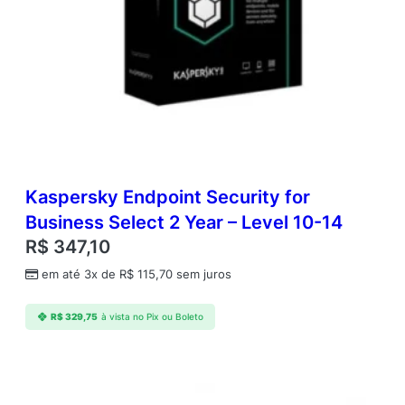
7
D
i
s
p
o
s
i
t
i
v
Kaspersky Endpoint Security for
o
Business Select 2 Year – Level 10-14
s
R$
347,10
M
v
em até 3x de
R$
115,70
sem juros
e
i
R$
329,75
à vista no Pix ou Boleto
s
/
D
e
s