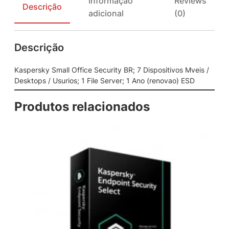
Informação
Reviews
m
Descrição
adicional
(0)
a
l
l
Descrição
O
f
f
Kaspersky Small Office Security BR; 7 Dispositivos Mveis /
i
Desktops / Usurios; 1 File Server; 1 Ano (renovao) ESD
c
e
Produtos relacionados
S
e
c
u
r
i
t
y
B
R
;