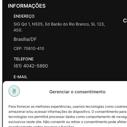
INFORMAÇÕES
ENDEREÇO
C
SIG Qd 1, N505, Ed Barão do Rio Branco, SL 123,
A50.
Brasília/DF
CEP: 70610-410
TELEFONE
(61) 4042-5860
E-MAIL
contato@promasters.net.br
Gerenciar o consentimento
HORÁRIO DE ATENDIMENTO
segunda a sexta das 9hrs às 18hrs exceto feriados.
Para fornecer as melhores experiências, usamos tecnologias como cookies
armazenar e/ou acessar informações do dispositivo. O consentimento para
Facebook
Instagram
Youtube
tecnologias nos permitirá processar dados como comportamento de naveg
exclusivos neste site. Não consentir ou retirar o consentimento pode afetar
negativamente certos recursos e funções.