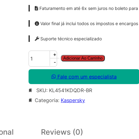
Faturamento em até 6x sem juros no boleto para 
Valor final já inclui todos os impostos e encargos
Suporte técnico especializado
K
+
Adicionar Ao Carrinho
a
-
s
p
Fale com um especialista
e
SKU:
KL4541KDQDR-BR
r
s
Categoria:
Kaspersky
k
y
S
m
onal
Reviews (0)
a