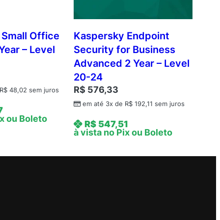
Small Office
Kaspersky Endpoint
Year – Level
Security for Business
Advanced 2 Year – Level
20-24
R$
576,33
R$
48,02
sem juros
em até 3x de
R$
192,11
sem juros
7
ix ou Boleto
R$
547,51
à vista no Pix ou Boleto