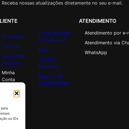
s
Receba nossas atualizações diretamente no seu e-mail.
/
D
LIENTE
ATENDIMENTO
e
s
Licenciamento
Atendimento por e-
Sobre Nós
k
de Software
Atendimento via Ch
t
Contato
Blog
o
WhatsApp
Seja Nosso
p
Solicitar
Parceiro
s
Proposta
/
Minha
Registro de
U
Conta
Oportunidade
s
u
r
i
 para
o
 essas
s
ação ou IDs
;