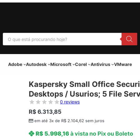
P
e
s
q
u
i
Adobe
Autodesk
Microsoft
Corel
Antivírus
VMware
s
a
r
p
Kaspersky Small Office Securi
r
o
Desktops / Usurios; 5 File Se
d
u
0 reviews
t
o
R$
6.313,85
s
em até 3x de
R$
2.104,62
sem juros
R$
5.998,16
à vista no Pix ou Boleto