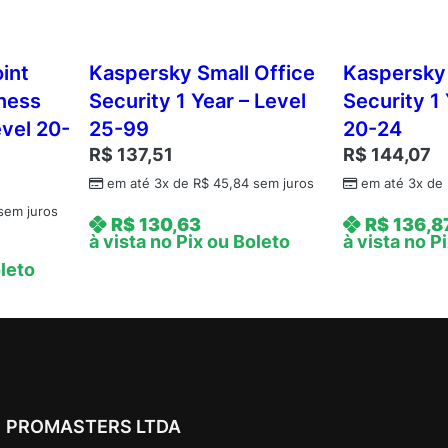
5
0
D
int
Kaspersky Small Office
Kaspersky 
i
iness
Security 1 Year – Level
Security 1 
s
evel 20-
25-99
20-24
p
R$
137,51
R$
144,07
o
em até 3x de
R$
45,84
sem juros
em até 3x de
s
i
sem juros
R$
130,63
R$
136,8
t
à vista no Pix ou Boleto
à vista no P
i
oleto
v
o
s
M
v
e
PROMASTERS LTDA
i