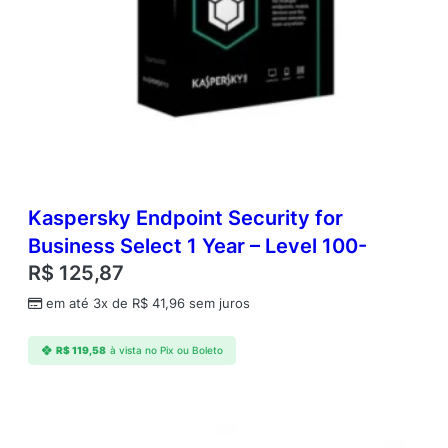
5
D
i
s
p
o
s
i
t
i
v
Kaspersky Endpoint Security for
o
Business Select 1 Year – Level 100-
s
R$
125,87
M
v
em até 3x de
R$
41,96
sem juros
e
i
R$
119,58
à vista no Pix ou Boleto
s
/
D
e
s