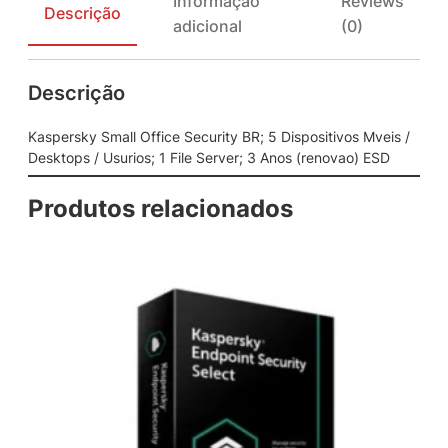
Informação
Reviews
m
Descrição
adicional
(0)
a
l
l
Descrição
O
f
f
Kaspersky Small Office Security BR; 5 Dispositivos Mveis /
i
Desktops / Usurios; 1 File Server; 3 Anos (renovao) ESD
c
e
Produtos relacionados
S
e
c
u
r
i
t
y
B
R
;