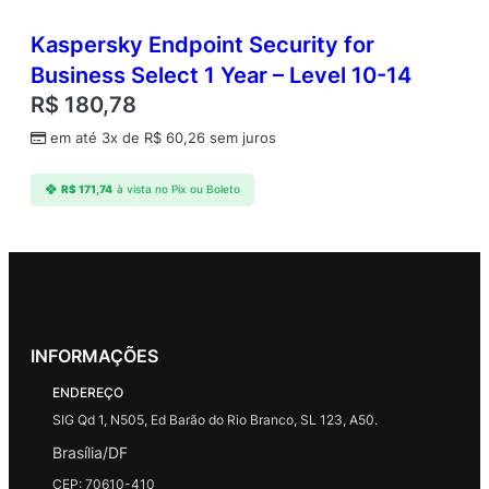
Kaspersky Endpoint Security for
Business Select 1 Year – Level 10-14
R$
180,78
em até 3x de
R$
60,26
sem juros
R$
171,74
à vista no Pix ou Boleto
INFORMAÇÕES
ENDEREÇO
SIG Qd 1, N505, Ed Barão do Rio Branco, SL 123, A50.
Brasília/DF
CEP: 70610-410