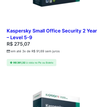
D
q
u
a
n
t
Kaspersky Small Office Security 2 Year
i
d
– Level 5-9
a
R$
275,07
d
e
em até 3x de
R$
91,69
sem juros
R$
261,32
à vista no Pix ou Boleto