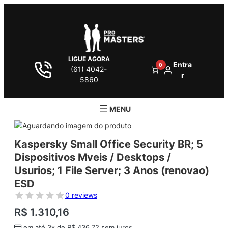
LIGUE AGORA
Entra
0
(61) 4042-
r
5860
Kaspersky Small Office Security BR; 5
Dispositivos Mveis / Desktops /
Usurios; 1 File Server; 3 Anos (renovao)
ESD
0 reviews
R$
1.310,16
em até 3x de
R$
436,72
sem juros