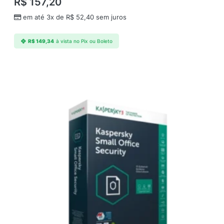
R$
157,20
r
v
em até 3x de
R$
52,40
sem juros
e
r
R$
149,34
à vista no Pix ou Boleto
;
3
A
n
o
s
(
r
e
n
o
v
a
o
)
E
S