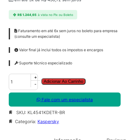
R$
1.244,65
à vista no Pix ou Boleto
Faturamento em até 6x sem juros no boleto para empresa
(consulte um especialista)
Valor final já inclui todos os impostos e encargos
Suporte técnico especializado
K
+
Adicionar Ao Carrinho
a
-
s
p
Fale com um especialista
e
r
SKU:
KL4541KDETR-BR
s
Categoria:
Kaspersky
k
y
S