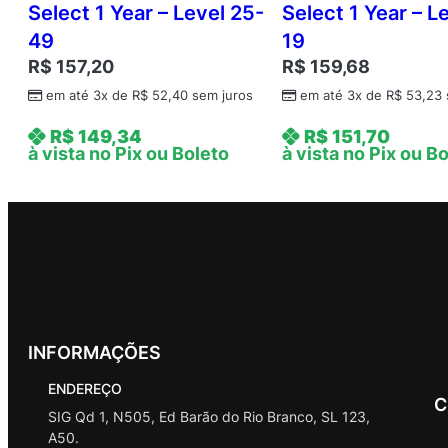
Select 1 Year – Level 25-
Select 1 Year – L
49
19
R$
157,20
R$
159,68
em até 3x de
R$
52,40
sem juros
em até 3x de
R$
53,23
R$
149,34
R$
151,70
à vista no Pix ou Boleto
à vista no Pix ou B
INFORMAÇÕES
ENDEREÇO
C
SIG Qd 1, N505, Ed Barão do Rio Branco, SL 123,
A50.