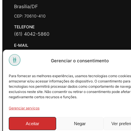
Brasília/DF
CEP: 70610-410
TELEFONE
(61) 4042-5860
E-MAIL
contato@promasters.net.br
Gerenciar o consentimento
HORÁRIO DE ATENDIMENTO
segunda a sexta das 9hrs às 18hrs exceto feriados.
Para fornecer as melhores experiências, usamos tecnologias como cookies
armazenar e/ou acessar informações do dispositivo. O consentimento para
Facebook
Instagram
Youtube
tecnologias nos permitirá processar dados como comportamento de naveg
exclusivos neste site. Não consentir ou retirar o consentimento pode afetar
negativamente certos recursos e funções.
Gerenciar serviços
Aceitar
Negar
Ver prefe