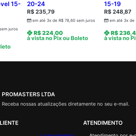
evel 15-
20-24
15-19
R$
235,79
R$
248,87
em até 3x de
R$
78,60
sem juros
em até 3x de
sem juros
R$
224,00
R$
236,
à vista no Pix ou Boleto
à vista no P
oleto
PROMASTERS LTDA
Receba nossas atualizações diretamente no seu e-mail.
LIENTE
ATENDIMENTO
Licenciamento
Atendimento por e-