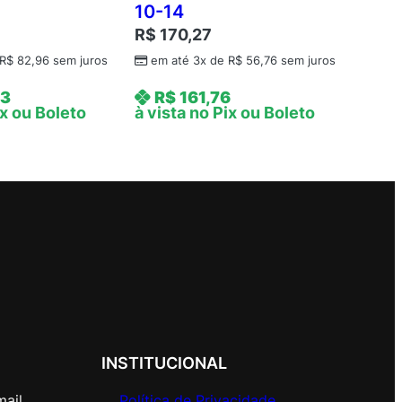
10-14
R$
170,27
R$
82,96
sem juros
em até 3x de
R$
56,76
sem juros
43
R$
161,76
ix ou Boleto
à vista no Pix ou Boleto
INSTITUCIONAL
mail
Política de Privacidade