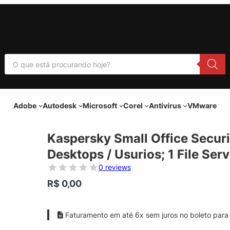
P
e
s
q
u
i
Adobe
Autodesk
Microsoft
Corel
Antivírus
VMware
s
a
r
p
Kaspersky Small Office Securi
r
o
Desktops / Usurios; 1 File Ser
d
u
0 reviews
t
o
R$
0,00
s
Faturamento em até 6x sem juros no boleto para 