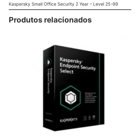
f
Kaspersky Small Office Security 2 Year – Level 25-99
i
c
Produtos relacionados
e
S
e
c
u
r
i
t
y
2
Y
e
a
r
–
L
e
v