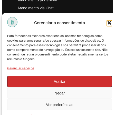
Atendimento via Chat
WhatsApp
Gerenciar o consentimento
INSTITUCIONAL
Para fornecer as melhores experiências, usamos tecnologias como
Política de Privacidade
cookies para armazenar e/ou acessar informações do dispositivo. O
consentimento para essas tecnologias nos permitirá processar dados
Política de Troca e Devoluções
como comportamento de navegação ou IDs exclusivos neste site. Não
consentir ou retirar o consentimento pode afetar negativamente certos
Política de Reembolso
recursos e funções.
Termos & Condições de Uso
Gerenciar serviços
Aceitar
Negar
© 2025 – ProMasters. CNPJ:
Ver preferências
18.269.230/0001-16. Todos os direitos
reservados.