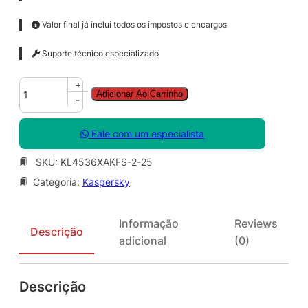
Valor final já inclui todos os impostos e encargos
Suporte técnico especializado
K
+
Adicionar Ao Carrinho
a
-
s
p
Fale com um especialista
e
r
SKU:
KL4536XAKFS-2-25
s
Categoria:
Kaspersky
k
y
S
Informação
Reviews
m
Descrição
adicional
(0)
a
l
l
Descrição
O
f