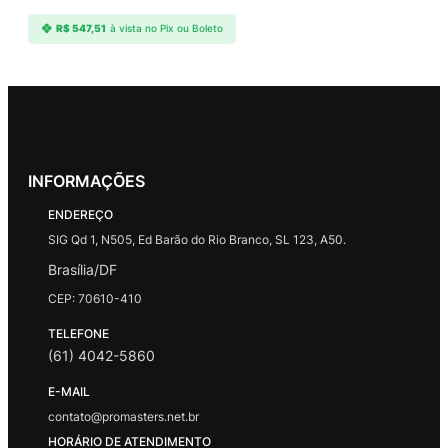
R$
547,51
à vista no Pix ou Boleto
INFORMAÇÕES
ENDEREÇO
SIG Qd 1, N505, Ed Barão do Rio Branco, SL 123, A50.
Brasília/DF
CEP: 70610-410
TELEFONE
(61) 4042-5860
E-MAIL
contato@promasters.net.br
HORÁRIO DE ATENDIMENTO