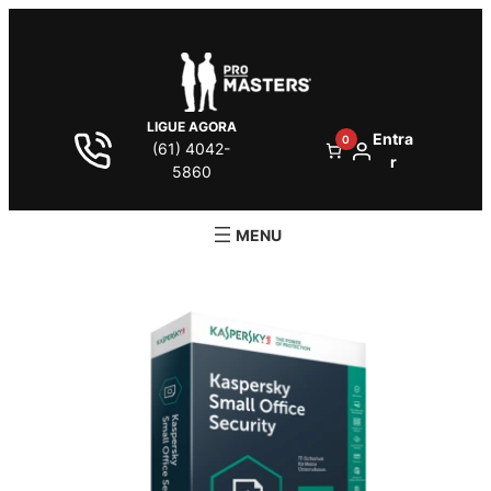
LIGUE AGORA
Entra
0
(61) 4042-
r
5860