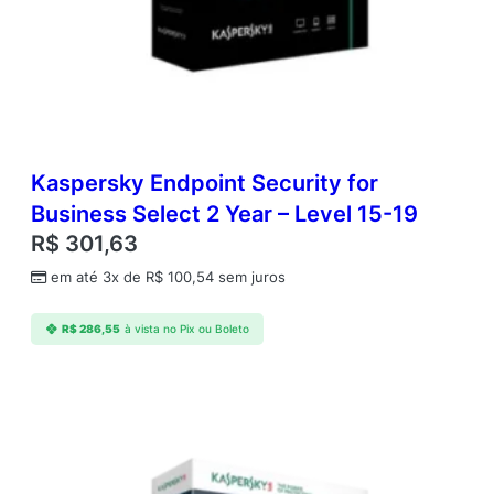
o
s
i
t
i
v
o
s
Kaspersky Endpoint Security for
;
Business Select 2 Year – Level 15-19
2
R$
301,63
A
n
em até 3x de
R$
100,54
sem juros
o
s
R$
286,55
à vista no Pix ou Boleto
E
S
D
q
u
a
n