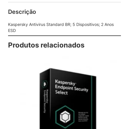
v
Descrição
i
r
u
Kaspersky Antivirus Standard BR; 5 Dispositivos; 2 Anos
s
ESD
S
t
Produtos relacionados
a
n
d
a
r
d
B
R
;
5
D
i
s
p