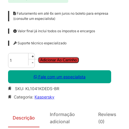
Faturamento em até 6x sem juros no boleto para empresa
(consulte um especialista)
Valor final já inclui todos os impostos e encargos
Suporte técnico especializado
K
+
Adicionar Ao Carrinho
a
-
s
p
Fale com um especialista
e
r
SKU:
KL1041KDEDS-BR
s
Categoria:
Kaspersky
k
y
A
Informação
Reviews
n
Descrição
adicional
(0)
t
i