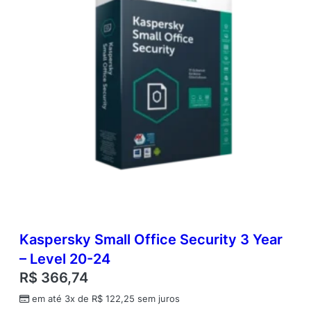
t
i
d
a
d
e
Kaspersky Small Office Security 3 Year
– Level 20-24
R$
366,74
em até 3x de
R$
122,25
sem juros