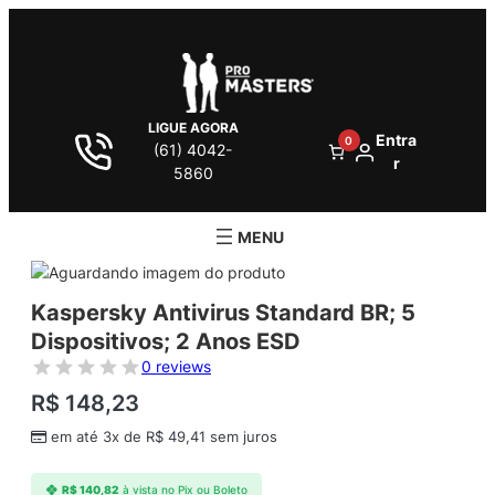
LIGUE AGORA
Entra
0
(61) 4042-
r
5860
Kaspersky Antivirus Standard BR; 5
Dispositivos; 2 Anos ESD
0 reviews
R$
148,23
em até 3x de
R$
49,41
sem juros
R$
140,82
à vista no Pix ou Boleto