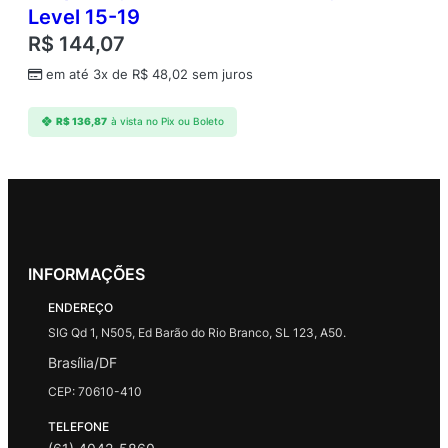
Level 15-19
R$
144,07
em até 3x de
R$
48,02
sem juros
R$
136,87
à vista no Pix ou Boleto
INFORMAÇÕES
ENDEREÇO
SIG Qd 1, N505, Ed Barão do Rio Branco, SL 123, A50.
Brasília/DF
CEP: 70610-410
TELEFONE