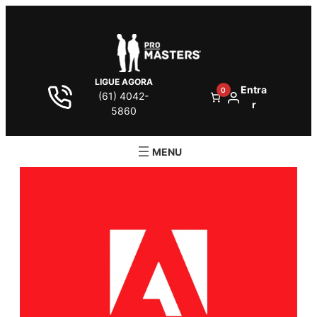
LIGUE AGORA
Entra
0
(61) 4042-
r
5860