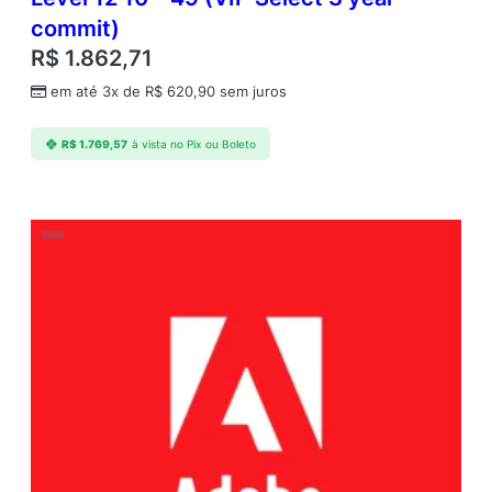
commit)
R$
1.862,71
em até 3x de
R$
620,90
sem juros
R$
1.769,57
à vista no Pix ou Boleto