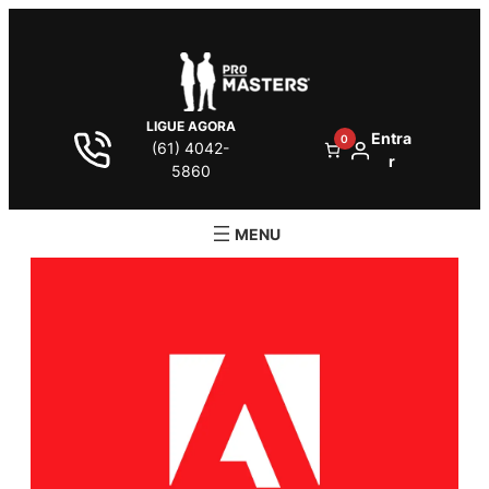
LIGUE AGORA
Entra
0
(61) 4042-
r
5860