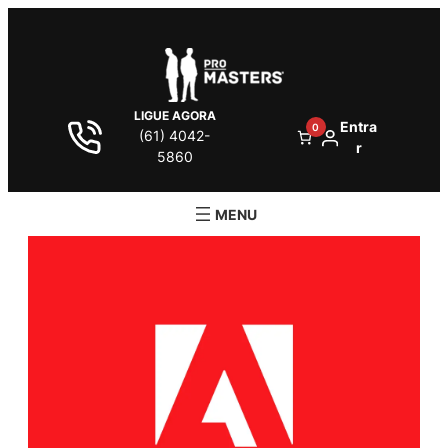
LIGUE AGORA
Entra
0
(61) 4042-
r
5860