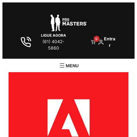
LIGUE AGORA
Entra
0
(61) 4042-
r
5860