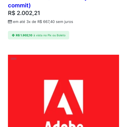
commit)
R$
2.002,21
em até 3x de
R$
667,40
sem juros
R$
1.902,10
à vista no Pix ou Boleto