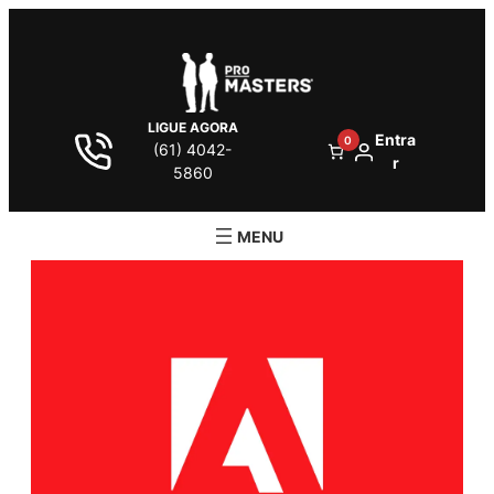
LIGUE AGORA
Entra
0
(61) 4042-
r
5860