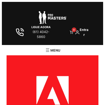
LIGUE AGORA
Entra
0
(61) 4042-
r
5860