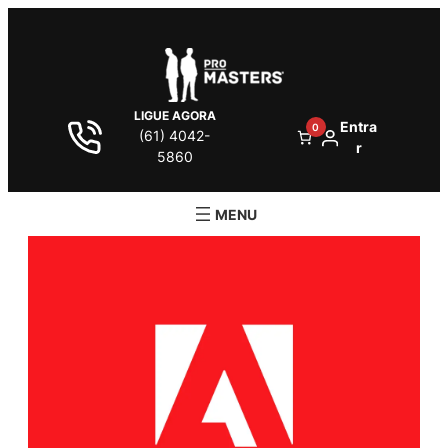
LIGUE AGORA
Entra
0
(61) 4042-
r
5860