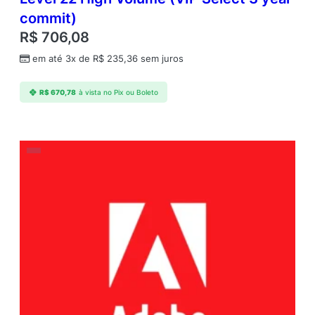
commit)
R$
706,08
em até 3x de
R$
235,36
sem juros
R$
670,78
à vista no Pix ou Boleto