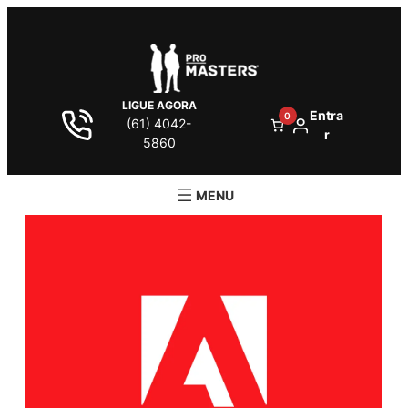
LIGUE AGORA
Entra
0
(61) 4042-
r
5860