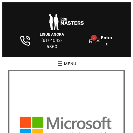
LIGUE AGORA
Entra
0
(61) 4042-
r
5860