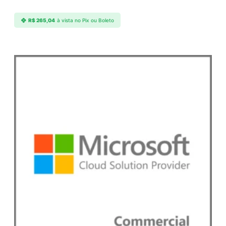
q
u
R$
265,04
à vista no Pix ou Boleto
a
n
t
i
d
a
d
e