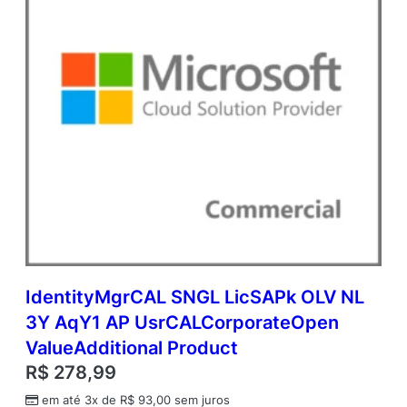
V
a
l
u
e
A
d
d
i
t
i
o
n
a
l
P
IdentityMgrCAL SNGL LicSAPk OLV NL
r
3Y AqY1 AP UsrCALCorporateOpen
o
d
ValueAdditional Product
u
R$
278,99
c
t
em até 3x de
R$
93,00
sem juros