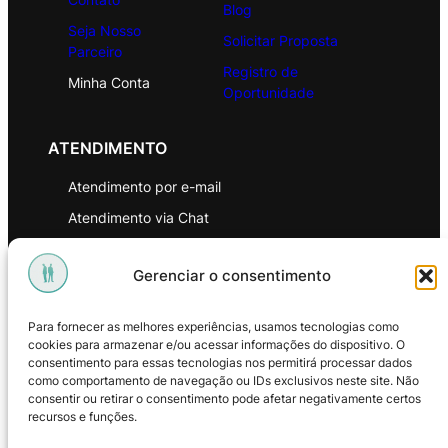
Blog
Seja Nosso
Solicitar Proposta
Parceiro
Registro de
Minha Conta
Oportunidade
ATENDIMENTO
Atendimento por e-mail
Atendimento via Chat
WhatsApp
Gerenciar o consentimento
INSTITUCIONAL
Para fornecer as melhores experiências, usamos tecnologias como
Política de Privacidade
cookies para armazenar e/ou acessar informações do dispositivo. O
consentimento para essas tecnologias nos permitirá processar dados
Política de Troca e Devoluções
como comportamento de navegação ou IDs exclusivos neste site. Não
consentir ou retirar o consentimento pode afetar negativamente certos
Política de Reembolso
recursos e funções.
Termos & Condições de Uso