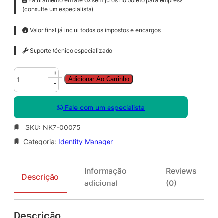
Faturamento em até 6x sem juros no boleto para empresa
(consulte um especialista)
Valor final já inclui todos os impostos e encargos
Suporte técnico especializado
I
+
Adicionar Ao Carrinho
d
-
e
n
Fale com um especialista
t
i
SKU:
NK7-00075
t
Categoria:
Identity Manager
y
M
g
Informação
Reviews
r
Descrição
adicional
(0)
C
A
L
Descrição
S