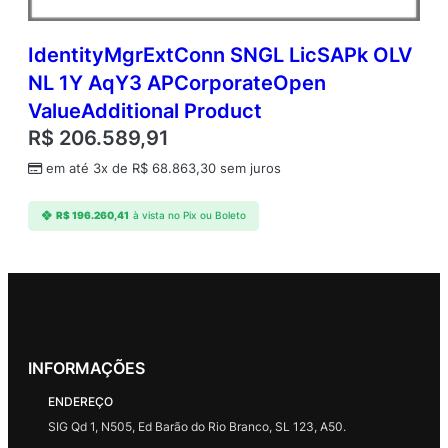
IdentityMgrExtConn SNGL LicSAPk OLV
NL 1Y AqY3 APCorporateOpen
ValueAdditional Product
R$
206.589,91
em até 3x de
R$
68.863,30
sem juros
R$
196.260,41
à vista no Pix ou Boleto
INFORMAÇÕES
ENDEREÇO
SIG Qd 1, N505, Ed Barão do Rio Branco, SL 123, A50.