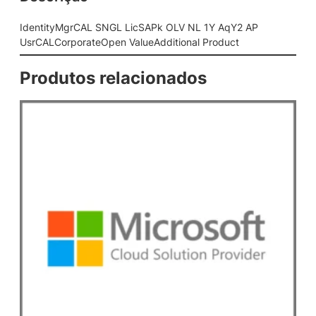
N
G
IdentityMgrCAL SNGL LicSAPk OLV NL 1Y AqY2 AP
L
UsrCALCorporateOpen ValueAdditional Product
L
i
Produtos relacionados
c
S
A
P
k
O
L
V
N
L
1
Y
A
q
Y
2