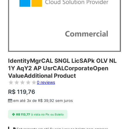
IdentityMgrCAL SNGL LicSAPk OLV NL
1Y AqY2 AP UsrCALCorporateOpen
ValueAdditional Product
0 reviews
R$
119,76
em até 3x de
R$
39,92
sem juros
R$
113,77
à vista no Pix ou Boleto