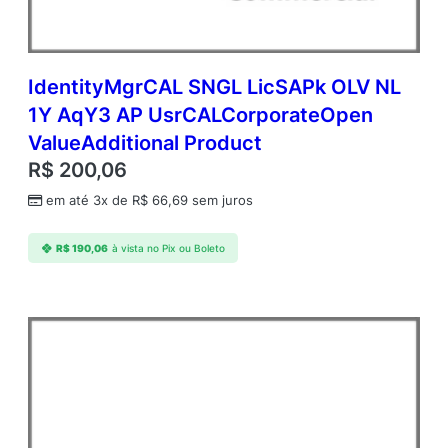
IdentityMgrCAL SNGL LicSAPk OLV NL
1Y AqY3 AP UsrCALCorporateOpen
ValueAdditional Product
R$
200,06
em até 3x de
R$
66,69
sem juros
R$
190,06
à vista no Pix ou Boleto