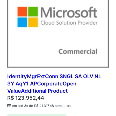
IdentityMgrExtConn SNGL SA OLV NL
3Y AqY1 APCorporateOpen
ValueAdditional Product
R$
123.952,44
em até 3x de
R$
41.317,48
sem juros