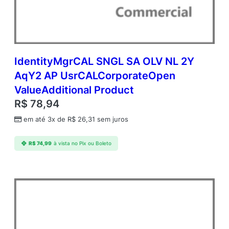
A
P
U
s
r
C
IdentityMgrCAL SNGL SA OLV NL 2Y
A
AqY2 AP UsrCALCorporateOpen
L
ValueAdditional Product
C
o
R$
78,94
r
em até 3x de
R$
26,31
sem juros
p
o
r
R$
74,99
à vista no Pix ou Boleto
a
t
e
O
p
e
n