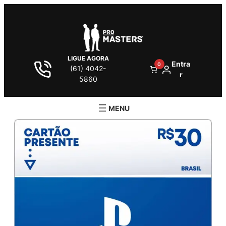
LIGUE AGORA
Entra
0
(61) 4042-
r
5860