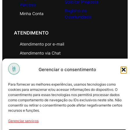
Solicitar Proposta
Parceiro
Registro de
Minha Conta
Oportunidade
ATENDIMENTO
Atendimento por e-mail
Atendimento via Chat
WhatsApp
Gerenciar o consentimento
INSTITUCIONAL
Para fornecer as melhores experiências, usamos tecnologias como
Política de Privacidade
cookies para armazenar e/ou acessar informações do dispositivo. O
consentimento para essas tecnologias nos permitirá processar dados
Política de Troca e Devoluções
como comportamento de navegação ou IDs exclusivos neste site. Não
consentir ou retirar o consentimento pode afetar negativamente certos
Política de Reembolso
recursos e funções.
Termos & Condições de Uso
Gerenciar serviços