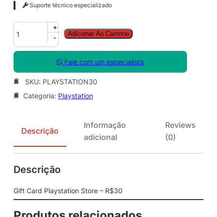
Suporte técnico especializado
G
+
Adicionar Ao Carrinho
i
-
f
t
Fale com um especialista
C
a
SKU:
PLAYSTATION30
r
Categoria:
Playstation
d
P
l
Informação
Reviews
a
Descrição
adicional
(0)
y
s
t
Descrição
a
t
i
Gift Card Playstation Store – R$30
o
n
Produtos relacionados