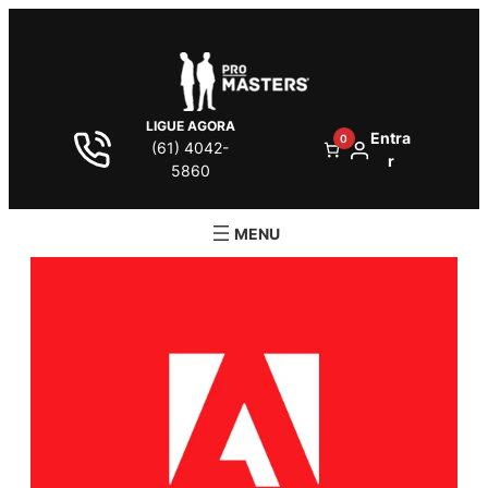
LIGUE AGORA
Entra
0
(61) 4042-
r
5860