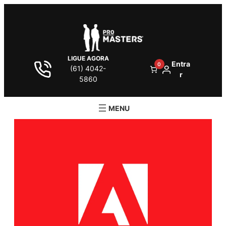
LIGUE AGORA
Entra
0
(61) 4042-
r
5860