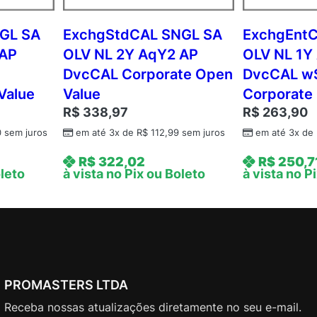
o
r
GL SA
ExchgStdCAL SNGL SA
ExchgEnt
p
 AP
OLV NL 2Y AqY2 AP
OLV NL 1Y
o
DvcCAL Corporate Open
DvcCAL w
r
Value
Value
Corporate
a
R$
338,97
R$
263,90
t
e
0
sem juros
em até 3x de
R$
112,99
sem juros
em até 3x de
O
R$
322,02
R$
250,7
p
oleto
à vista no Pix ou Boleto
à vista no P
e
n
V
a
l
u
PROMASTERS LTDA
e
q
Receba nossas atualizações diretamente no seu e-mail.