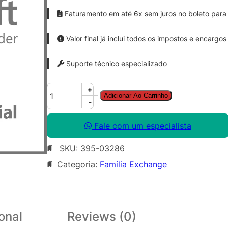
Faturamento em até 6x sem juros no boleto para 
Valor final já inclui todos os impostos e encargos
Suporte técnico especializado
E
+
Adicionar Ao Carrinho
x
-
c
h
Fale com um especialista
g
SKU:
395-03286
S
v
Categoria:
Família Exchange
r
E
n
t
onal
Reviews (0)
S