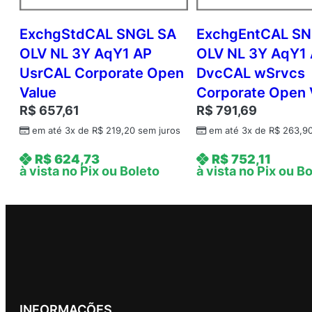
ExchgStdCAL SNGL SA
ExchgEntCAL SN
OLV NL 3Y AqY1 AP
OLV NL 3Y AqY1
UsrCAL Corporate Open
DvcCAL wSrvcs
Value
Corporate Open 
R$
657,61
R$
791,69
em até 3x de
R$
219,20
sem juros
em até 3x de
R$
263,9
R$
624,73
R$
752,11
à vista no Pix ou Boleto
à vista no Pix ou B
INFORMAÇÕES