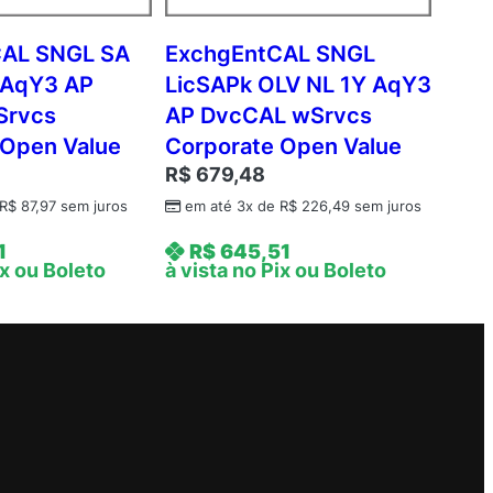
CAL SNGL SA
ExchgEntCAL SNGL
 AqY3 AP
LicSAPk OLV NL 1Y AqY3
Srvcs
AP DvcCAL wSrvcs
 Open Value
Corporate Open Value
R$
679,48
R$
87,97
sem juros
em até 3x de
R$
226,49
sem juros
1
R$
645,51
ix ou Boleto
à vista no Pix ou Boleto