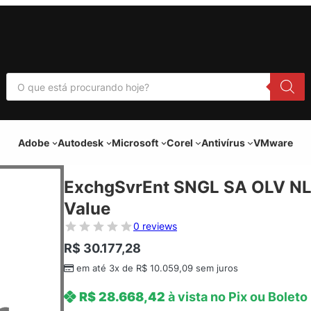
P
e
s
q
u
i
Adobe
Autodesk
Microsoft
Corel
Antivírus
VMware
s
a
r
p
ExchgSvrEnt SNGL SA OLV NL
r
o
Value
d
u
0 reviews
t
o
R$
30.177,28
s
em até 3x de
R$
10.059,09
sem juros
R$
28.668,42
à vista no Pix ou Boleto