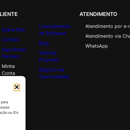
u
a
LIENTE
ATENDIMENTO
n
t
Licenciamento
Atendimento por e-
Sobre Nós
i
de Software
Atendimento via Ch
d
Contato
Blog
a
WhatsApp
Seja Nosso
d
Solicitar
Parceiro
e
Proposta
Minha
Registro de
Conta
Oportunidade
 para
 essas
ação ou IDs