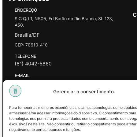
ENDEREÇO
C
SIG Qd 1, N505, Ed Barão do Rio Branco, SL 123,
A50.
Brasília/DF
CEP: 70610-410
TELEFONE
(61) 4042-5860
E-MAIL
contato@promasters.net.br
Gerenciar o consentimento
HORÁRIO DE ATENDIMENTO
segunda a sexta das 9hrs às 18hrs exceto feriados.
Para fornecer as melhores experiências, usamos tecnologias como cookies
armazenar e/ou acessar informações do dispositivo. O consentimento para
Facebook
Instagram
Youtube
tecnologias nos permitirá processar dados como comportamento de naveg
exclusivos neste site. Não consentir ou retirar o consentimento pode afetar
negativamente certos recursos e funções.