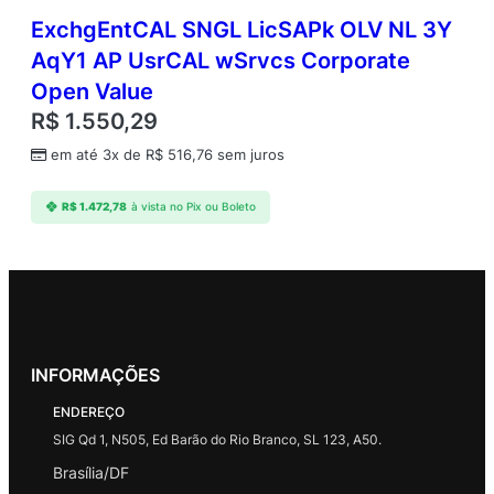
ExchgEntCAL SNGL LicSAPk OLV NL 3Y
AqY1 AP UsrCAL wSrvcs Corporate
Open Value
R$
1.550,29
em até 3x de
R$
516,76
sem juros
R$
1.472,78
à vista no Pix ou Boleto
INFORMAÇÕES
ENDEREÇO
SIG Qd 1, N505, Ed Barão do Rio Branco, SL 123, A50.
Brasília/DF