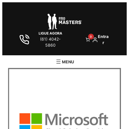
LIGUE AGORA
Entra
0
(61) 4042-
r
5860