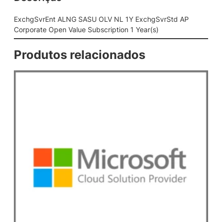
S
A
ExchgSvrEnt ALNG SASU OLV NL 1Y ExchgSvrStd AP
S
Corporate Open Value Subscription 1 Year(s)
U
O
Produtos relacionados
L
V
N
L
1
Y
E
x
c
h
g
S
v
r
S
t