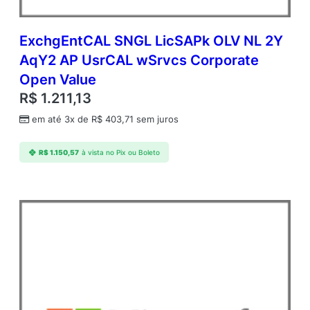
ExchgEntCAL SNGL LicSAPk OLV NL 2Y
AqY2 AP UsrCAL wSrvcs Corporate
Open Value
R$
1.211,13
em até 3x de
R$
403,71
sem juros
R$
1.150,57
à vista no Pix ou Boleto