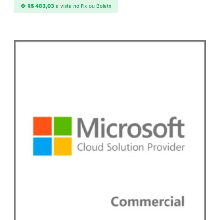
a
R$
483,03
à vista no Pix ou Boleto
n
t
i
d
a
d
e