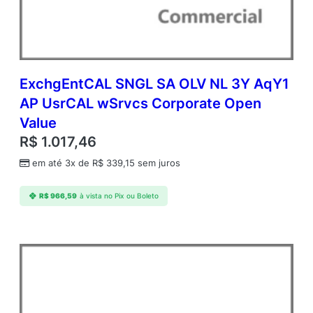
d
A
P
C
o
r
ExchgEntCAL SNGL SA OLV NL 3Y AqY1
p
AP UsrCAL wSrvcs Corporate Open
o
Value
r
a
R$
1.017,46
t
em até 3x de
R$
339,15
sem juros
e
O
p
R$
966,59
à vista no Pix ou Boleto
e
n
V
a
l
u
e