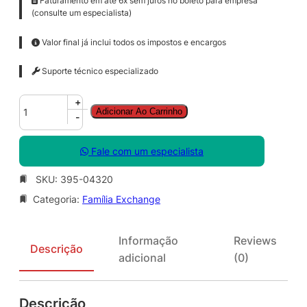
Faturamento em até 6x sem juros no boleto para empresa
(consulte um especialista)
Valor final já inclui todos os impostos e encargos
Suporte técnico especializado
E
+
Adicionar Ao Carrinho
x
-
c
h
Fale com um especialista
g
S
SKU:
395-04320
v
Categoria:
Família Exchange
r
E
n
Informação
Reviews
t
Descrição
adicional
(0)
A
L
N
Descrição
G