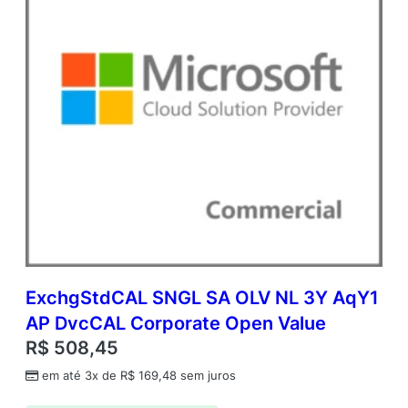
S
u
b
s
c
r
i
p
t
i
o
n
1
Y
e
a
ExchgStdCAL SNGL SA OLV NL 3Y AqY1
r
AP DvcCAL Corporate Open Value
(
s
R$
508,45
)
em até 3x de
R$
169,48
sem juros
q
u