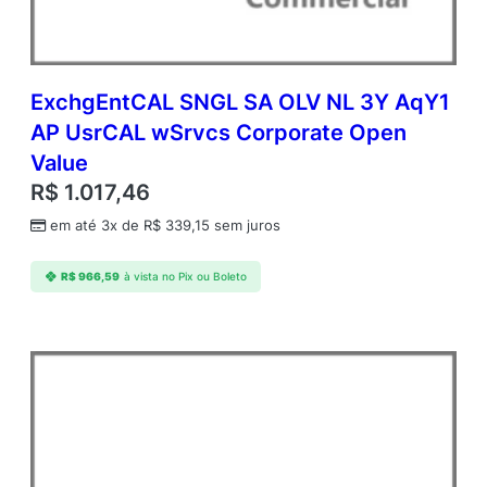
r
C
A
L
C
ExchgEntCAL SNGL SA OLV NL 3Y AqY1
o
AP UsrCAL wSrvcs Corporate Open
r
Value
p
o
R$
1.017,46
r
em até 3x de
R$
339,15
sem juros
a
t
e
R$
966,59
à vista no Pix ou Boleto
O
p
e
n
V
a
l
u
e