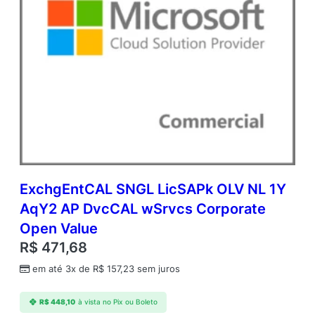
ExchgEntCAL SNGL LicSAPk OLV NL 1Y
AqY2 AP DvcCAL wSrvcs Corporate
Open Value
R$
471,68
em até 3x de
R$
157,23
sem juros
R$
448,10
à vista no Pix ou Boleto