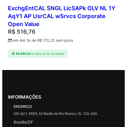
ExchgEntCAL SNGL LicSAPk OLV NL 1Y
AqY1 AP UsrCAL wSrvcs Corporate
Open Value
R$
516,76
em até 3x de
R$
172,25
sem juros
R$
490,92
à vista no Pix ou Boleto
INFORMAÇÕES
ENDEREÇO
SIG Qd 1, N505, Ed Barão do Rio Branco, SL 123, A50.
Brasília/DF