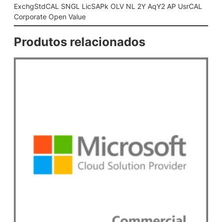
i
ExchgStdCAL SNGL LicSAPk OLV NL 2Y AqY2 AP UsrCAL
c
Corporate Open Value
S
A
Produtos relacionados
P
k
O
L
V
N
L
2
Y
A
q
Y
2
A
P
U
s