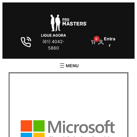
LIGUE AGORA
Entra
0
(61) 4042-
r
5860