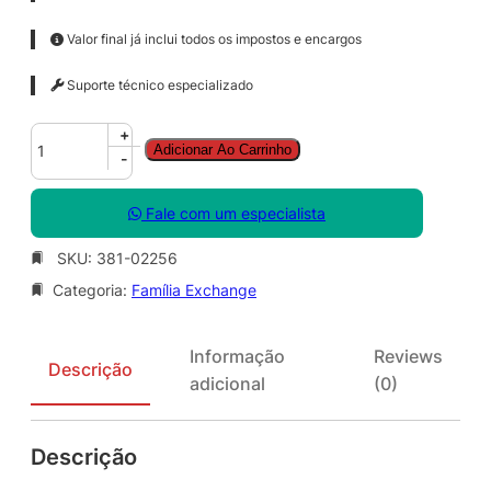
Valor final já inclui todos os impostos e encargos
Suporte técnico especializado
E
+
Adicionar Ao Carrinho
x
-
c
h
Fale com um especialista
g
S
SKU:
381-02256
t
Categoria:
Família Exchange
d
C
A
Informação
Reviews
L
Descrição
adicional
(0)
S
N
G
Descrição
L
L