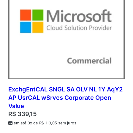
q
u
a
n
t
i
d
a
d
e
ExchgEntCAL SNGL SA OLV NL 1Y AqY2
AP UsrCAL wSrvcs Corporate Open
Value
R$
339,15
em até 3x de
R$
113,05
sem juros