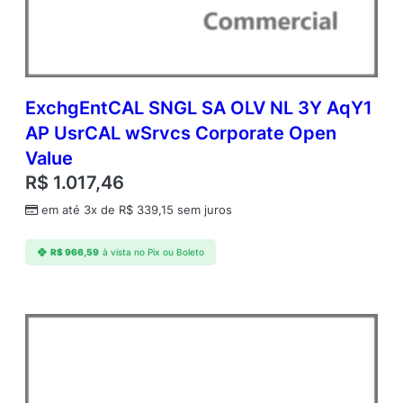
t
d
n
t
U
s
ExchgEntCAL SNGL SA OLV NL 3Y AqY1
r
AP UsrCAL wSrvcs Corporate Open
C
Value
A
L
R$
1.017,46
A
em até 3x de
R$
339,15
sem juros
c
a
d
R$
966,59
à vista no Pix ou Boleto
e
m
i
c
O
p
e