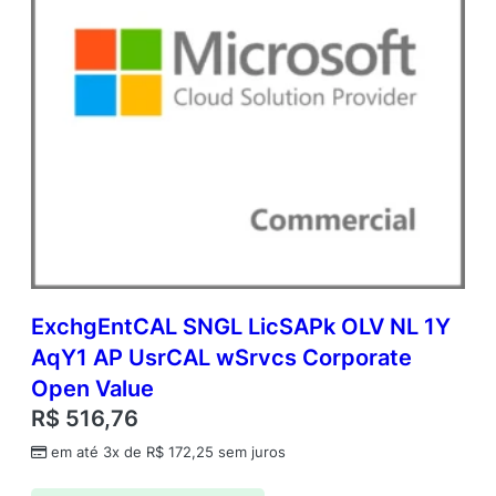
ExchgEntCAL SNGL LicSAPk OLV NL 1Y
AqY1 AP UsrCAL wSrvcs Corporate
Open Value
R$
516,76
em até 3x de
R$
172,25
sem juros