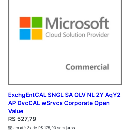
n
V
a
l
u
e
q
u
a
n
t
i
d
a
d
e
ExchgEntCAL SNGL SA OLV NL 2Y AqY2
AP DvcCAL wSrvcs Corporate Open
Value
R$
527,79
em até 3x de
R$
175,93
sem juros