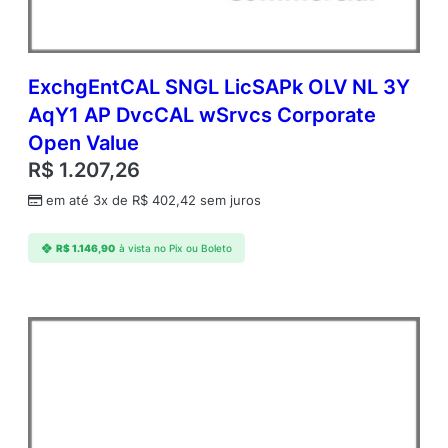
ExchgEntCAL SNGL LicSAPk OLV NL 3Y
AqY1 AP DvcCAL wSrvcs Corporate
Open Value
R$
1.207,26
em até 3x de
R$
402,42
sem juros
R$
1.146,90
à vista no Pix ou Boleto