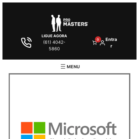
LIGUE AGORA
Entra
0
(61) 4042-
r
5860