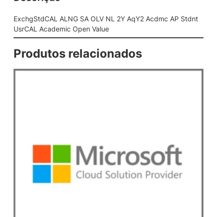
S
A
ExchgStdCAL ALNG SA OLV NL 2Y AqY2 Acdmc AP Stdnt
O
UsrCAL Academic Open Value
L
V
Produtos relacionados
N
L
2
Y
A
q
Y
2
A
c
d
m
c
A
P
S