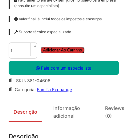
Faturamento em até 6x sem juros no boleto para empresa
(consulte um especialista)
Valor final já inclui todos os impostos e encargos
Suporte técnico especializado
E
+
Adicionar Ao Carrinho
x
-
c
h
Fale com um especialista
g
S
SKU:
381-04606
t
Categoria:
Família Exchange
d
C
A
Informação
Reviews
L
Descrição
adicional
(0)
A
L
N
Descrição
G