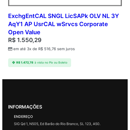
ExchgEntCAL SNGL LicSAPk OLV NL 3Y
AqY1 AP UsrCAL wSrvcs Corporate
Open Value
R$
1.550,29
em até 3x de
R$
516,76
sem juros
R$
1.472,78
à vista no Pix ou Boleto
INFORMAÇÕES
ENDEREÇO
SIG Qd 1, N505, Ed Barão do Rio Branco, SL 123, A50.