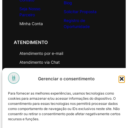
Blog
Seja Nosso
Solicitar Proposta
Parceiro
Registro de
Minha Conta
Oportunidade
ATENDIMENTO
Atendimento por e-mail
Atendimento via Chat
WhatsApp
Gerenciar o consentimento
INSTITUCIONAL
Para fornecer as melhores experiências, usamos tecnologias como
Política de Privacidade
cookies para armazenar e/ou acessar informações do dispositivo. O
consentimento para essas tecnologias nos permitirá processar dados
Política de Troca e Devoluções
como comportamento de navegação ou IDs exclusivos neste site. Não
consentir ou retirar o consentimento pode afetar negativamente certos
Política de Reembolso
recursos e funções.
Termos & Condições de Uso