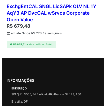
ExchgEntCAL SNGL LicSAPk OLV NL 1Y
AqY3 AP DvcCAL wSrvcs Corporate
Open Value
R$
679,48
em até 3x de
R$
226,49
sem juros
R$
645,51
à vista no Pix ou Boleto
INFORMAÇÕES
ENDEREÇO
SIG Qd 1, N505, Ed Barão do Rio Branco, SL 123, A50.
Brasília/DF