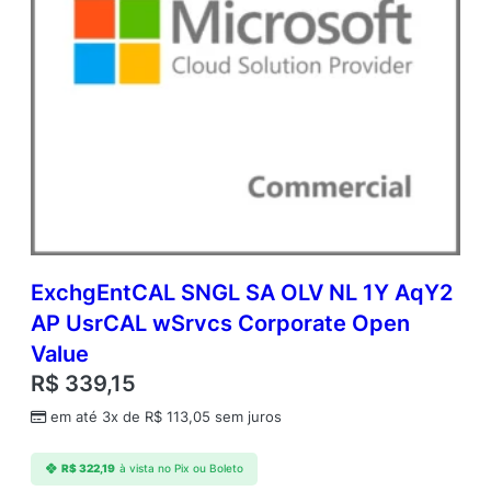
ExchgEntCAL SNGL SA OLV NL 1Y AqY2
AP UsrCAL wSrvcs Corporate Open
Value
R$
339,15
em até 3x de
R$
113,05
sem juros
R$
322,19
à vista no Pix ou Boleto