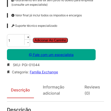
Faturamento em até 6x sem juros no boleto para empresa
(consulte um especialista)
Valor final já inclui todos os impostos e encargos
Suporte técnico especializado
E
+
Adicionar Ao Carrinho
x
-
c
h
Fale com um especialista
g
E
SKU:
PGI-01044
n
Categoria:
Família Exchange
t
C
A
Informação
Reviews
L
Descrição
adicional
(0)
S
N
G
Descrição
L