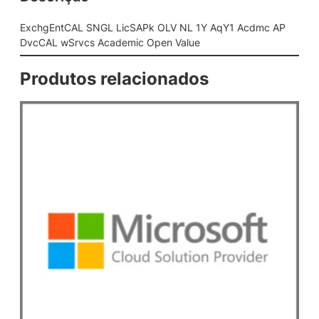
L
i
ExchgEntCAL SNGL LicSAPk OLV NL 1Y AqY1 Acdmc AP
c
DvcCAL wSrvcs Academic Open Value
S
A
Produtos relacionados
P
k
O
L
V
N
L
1
Y
A
q
Y
1
A
c
d