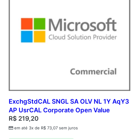
m
i
c
O
p
e
n
V
a
l
u
e
q
u
a
n
ExchgStdCAL SNGL SA OLV NL 1Y AqY3
t
AP UsrCAL Corporate Open Value
i
d
R$
219,20
a
em até 3x de
R$
73,07
sem juros
d
e