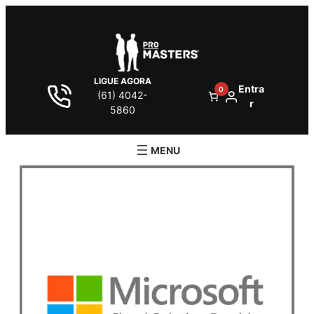
LIGUE AGORA
Entra
0
(61) 4042-
r
5860