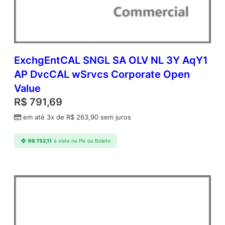
m
c
A
P
D
v
ExchgEntCAL SNGL SA OLV NL 3Y AqY1
c
AP DvcCAL wSrvcs Corporate Open
C
Value
A
L
R$
791,69
w
em até 3x de
R$
263,90
sem juros
S
r
v
R$
752,11
à vista no Pix ou Boleto
c
s
A
c
a
d
e