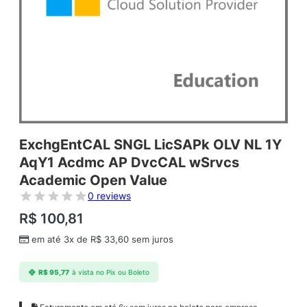
ExchgEntCAL SNGL LicSAPk OLV NL 1Y
AqY1 Acdmc AP DvcCAL wSrvcs
Academic Open Value
0 reviews
R$
100,81
em até 3x de
R$
33,60
sem juros
R$
95,77
à vista no Pix ou Boleto