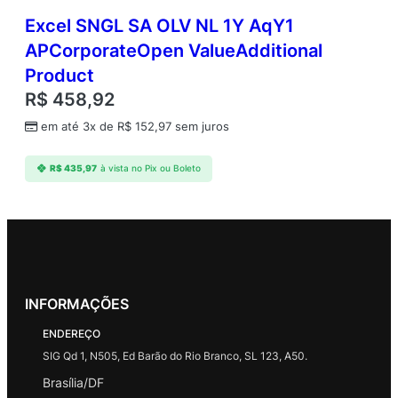
Excel SNGL SA OLV NL 1Y AqY1
APCorporateOpen ValueAdditional
Product
R$
458,92
em até 3x de
R$
152,97
sem juros
R$
435,97
à vista no Pix ou Boleto
INFORMAÇÕES
ENDEREÇO
SIG Qd 1, N505, Ed Barão do Rio Branco, SL 123, A50.
Brasília/DF