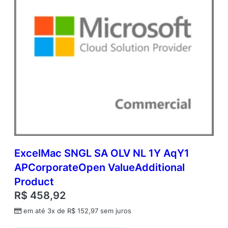
ExcelMac SNGL SA OLV NL 1Y AqY1
APCorporateOpen ValueAdditional
Product
R$
458,92
em até 3x de
R$
152,97
sem juros