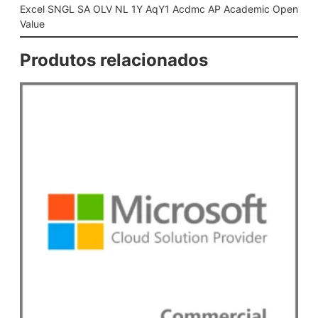
1
Excel SNGL SA OLV NL 1Y AqY1 Acdmc AP Academic Open
Y
Value
A
q
Produtos relacionados
Y
1
A
c
d
m
c
A
P
A
c
a
d
e
m
i
c