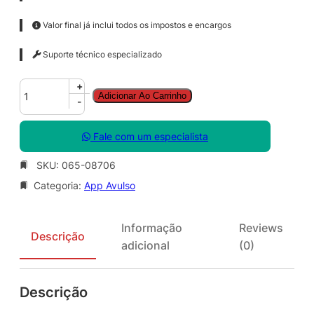
Valor final já inclui todos os impostos e encargos
Suporte técnico especializado
E
+
Adicionar Ao Carrinho
x
-
c
e
Fale com um especialista
l
S
SKU:
065-08706
N
Categoria:
App Avulso
G
L
S
Informação
Reviews
A
Descrição
adicional
(0)
O
L
V
Descrição
N
L