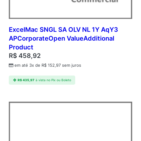
O
p
e
n
V
ExcelMac SNGL SA OLV NL 1Y AqY3
a
APCorporateOpen ValueAdditional
l
Product
u
e
R$
458,92
q
em até 3x de
R$
152,97
sem juros
u
a
n
R$
435,97
à vista no Pix ou Boleto
t
i
d
a
d
e