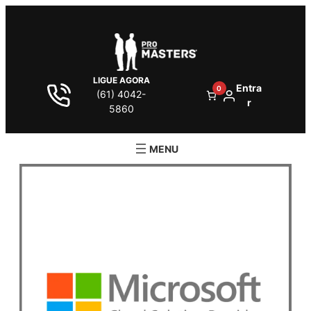
LIGUE AGORA
Entra
0
(61) 4042-
r
5860