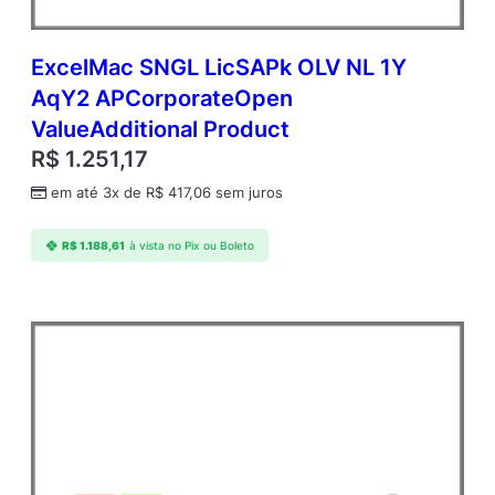
ExcelMac SNGL LicSAPk OLV NL 1Y
AqY2 APCorporateOpen
ValueAdditional Product
R$
1.251,17
em até 3x de
R$
417,06
sem juros
R$
1.188,61
à vista no Pix ou Boleto