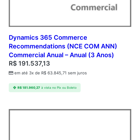
C
o
r
p
o
r
Dynamics 365 Commerce
a
Recommendations (NCE COM ANN)
t
Commercial Anual – Anual (3 Anos)
e
O
R$
191.537,13
p
em até 3x de
R$
63.845,71
sem juros
e
n
V
R$
181.960,27
à vista no Pix ou Boleto
a
l
u
e
S
u
b