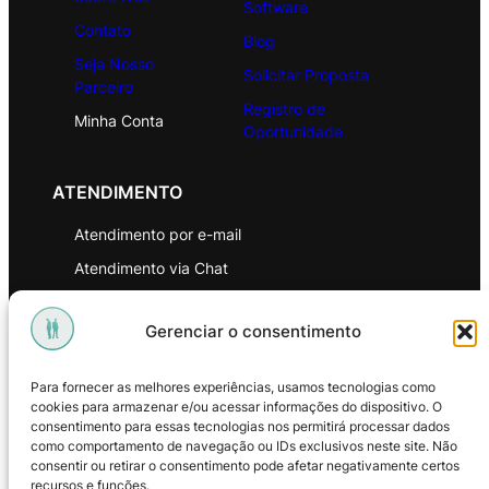
Software
Contato
Blog
Seja Nosso
Solicitar Proposta
Parceiro
Registro de
Minha Conta
Oportunidade
ATENDIMENTO
Atendimento por e-mail
Atendimento via Chat
WhatsApp
Gerenciar o consentimento
INSTITUCIONAL
Para fornecer as melhores experiências, usamos tecnologias como
Política de Privacidade
cookies para armazenar e/ou acessar informações do dispositivo. O
consentimento para essas tecnologias nos permitirá processar dados
Política de Troca e Devoluções
como comportamento de navegação ou IDs exclusivos neste site. Não
consentir ou retirar o consentimento pode afetar negativamente certos
Política de Reembolso
recursos e funções.