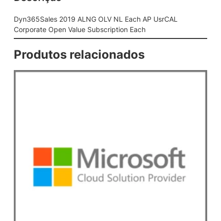
A
L
Dyn365Sales 2019 ALNG OLV NL Each AP UsrCAL
N
Corporate Open Value Subscription Each
G
O
Produtos relacionados
L
V
N
L
E
a
c
h
A
P
U
s
r
C
A
L