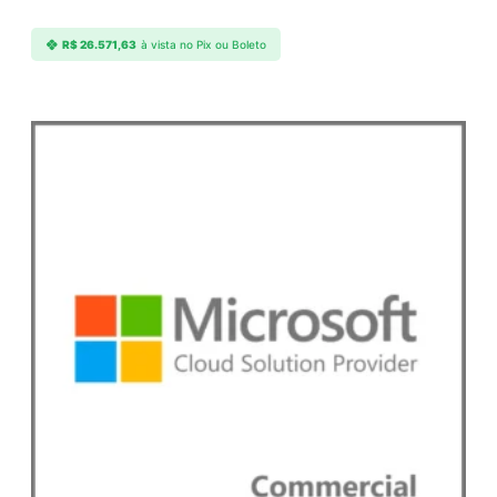
e
R$
26.571,63
à vista no Pix ou Boleto