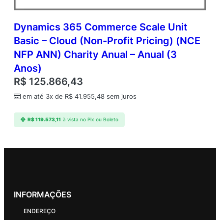
Dynamics 365 Commerce Scale Unit
Basic – Cloud (Non-Profit Pricing) (NCE
NFP ANN) Charity Anual – Anual (3
Anos)
R$
125.866,43
em até 3x de
R$
41.955,48
sem juros
R$
119.573,11
à vista no Pix ou Boleto
INFORMAÇÕES
ENDEREÇO