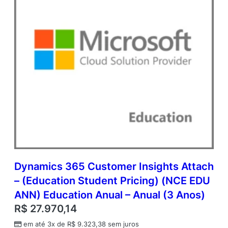
s
c
r
i
p
t
i
o
n
E
a
c
h
q
u
a
Dynamics 365 Customer Insights Attach
n
– (Education Student Pricing) (NCE EDU
t
i
ANN) Education Anual – Anual (3 Anos)
d
R$
27.970,14
a
d
em até 3x de
R$
9.323,38
sem juros