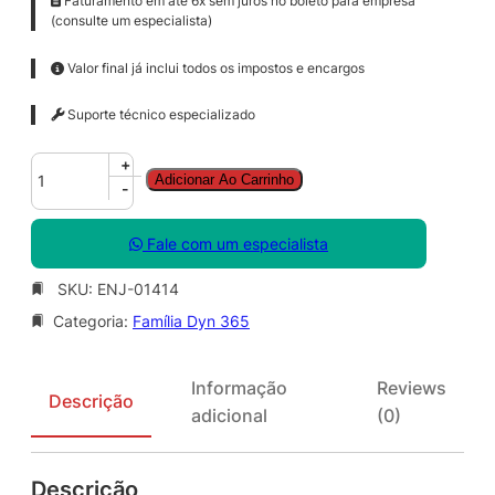
Faturamento em até 6x sem juros no boleto para empresa
(consulte um especialista)
Valor final já inclui todos os impostos e encargos
Suporte técnico especializado
D
+
Adicionar Ao Carrinho
y
-
n
3
Fale com um especialista
6
5
SKU:
ENJ-01414
S
Categoria:
Família Dyn 365
a
l
e
Informação
Reviews
s
Descrição
adicional
(0)
2
0
1
Descrição
9