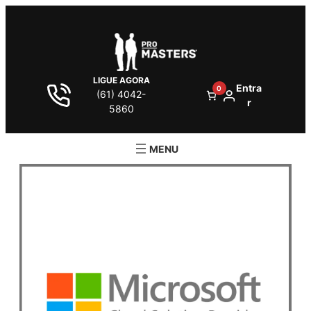
LIGUE AGORA
Entra
0
(61) 4042-
r
5860