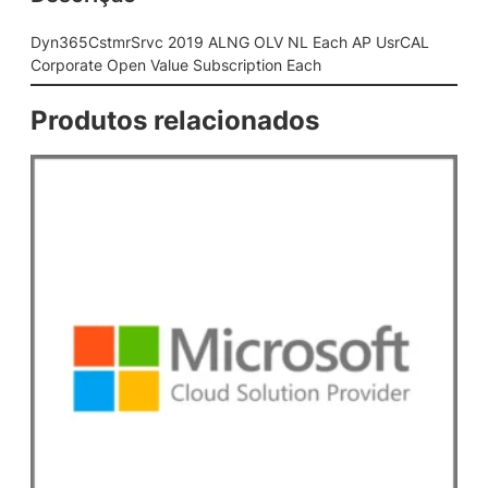
2
0
Dyn365CstmrSrvc 2019 ALNG OLV NL Each AP UsrCAL
1
Corporate Open Value Subscription Each
9
A
Produtos relacionados
L
N
G
O
L
V
N
L
E
a
c
h
A
P
U
s