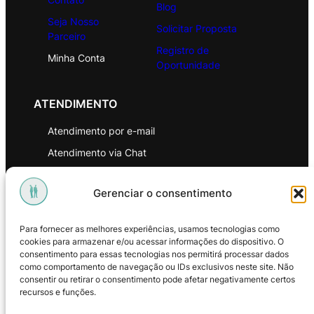
Blog
Seja Nosso
Solicitar Proposta
Parceiro
Registro de
Minha Conta
Oportunidade
ATENDIMENTO
Atendimento por e-mail
Atendimento via Chat
WhatsApp
Gerenciar o consentimento
INSTITUCIONAL
Para fornecer as melhores experiências, usamos tecnologias como
Política de Privacidade
cookies para armazenar e/ou acessar informações do dispositivo. O
consentimento para essas tecnologias nos permitirá processar dados
Política de Troca e Devoluções
como comportamento de navegação ou IDs exclusivos neste site. Não
consentir ou retirar o consentimento pode afetar negativamente certos
Política de Reembolso
recursos e funções.
Termos & Condições de Uso