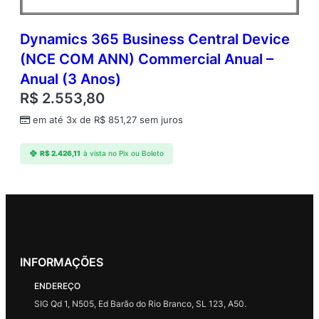
Dynamics 365 Business Central Device
(NCE COM ANN) Commercial Anual –
Anual (3 Anos)
R$
2.553,80
em até 3x de
R$
851,27
sem juros
R$
2.426,11
à vista no Pix ou Boleto
INFORMAÇÕES
ENDEREÇO
SIG Qd 1, N505, Ed Barão do Rio Branco, SL 123, A50.