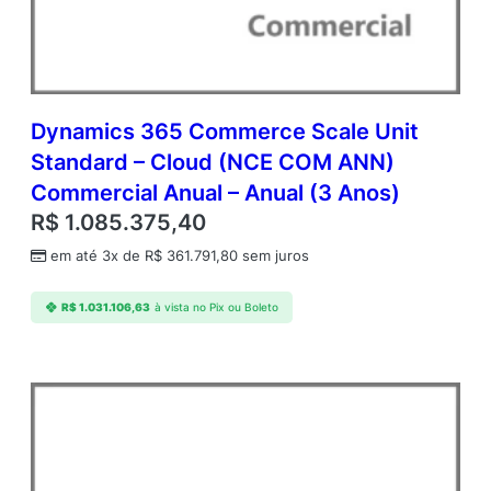
r
C
A
L
C
o
Dynamics 365 Commerce Scale Unit
r
Standard – Cloud (NCE COM ANN)
p
Commercial Anual – Anual (3 Anos)
o
r
R$
1.085.375,40
a
em até 3x de
R$
361.791,80
sem juros
t
e
O
R$
1.031.106,63
à vista no Pix ou Boleto
p
e
n
V
a
l
u