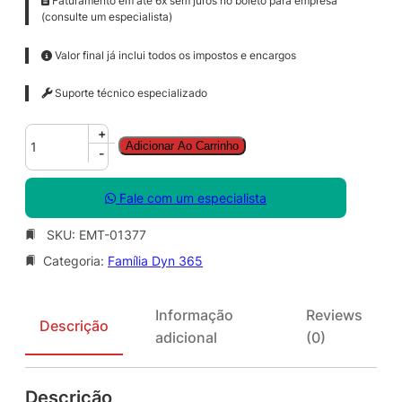
Faturamento em até 6x sem juros no boleto para empresa
(consulte um especialista)
Valor final já inclui todos os impostos e encargos
Suporte técnico especializado
D
+
Adicionar Ao Carrinho
y
-
n
3
Fale com um especialista
6
5
SKU:
EMT-01377
C
Categoria:
Família Dyn 365
s
t
m
Informação
Reviews
r
Descrição
adicional
(0)
S
r
v
Descrição
c