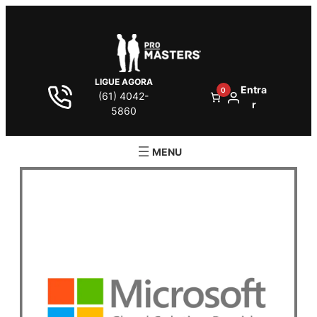
LIGUE AGORA
Entra
0
(61) 4042-
r
5860