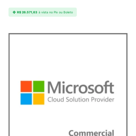
i
d
R$
26.571,63
à vista no Pix ou Boleto
a
d
e