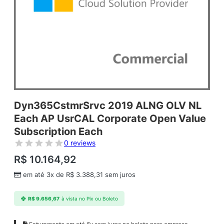
Dyn365CstmrSrvc 2019 ALNG OLV NL
Each AP UsrCAL Corporate Open Value
Subscription Each
0 reviews
R$
10.164,92
em até 3x de
R$
3.388,31
sem juros
R$
9.656,67
à vista no Pix ou Boleto