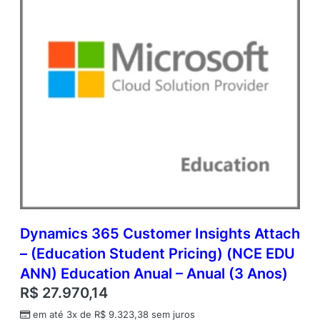
e
S
u
b
s
c
r
i
p
t
i
o
n
E
a
c
Dynamics 365 Customer Insights Attach
h
– (Education Student Pricing) (NCE EDU
q
u
ANN) Education Anual – Anual (3 Anos)
a
R$
27.970,14
n
t
em até 3x de
R$
9.323,38
sem juros