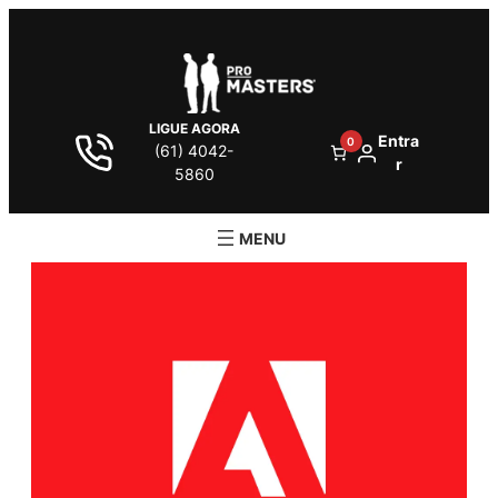
LIGUE AGORA
Entra
0
(61) 4042-
r
5860