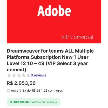
Dreamweaver for teams ALL Multiple
Platforms Subscription New 1 User
Level 12 10 – 49 (VIP Select 3 year
commit)
0 reviews
R$
2.953,56
em até 3x de
R$
984,52
sem juros
R$
2.805,88
à vista no Pix ou Boleto