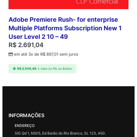
Adobe Premiere Rush- for enterprise
Multiple Platforms Subscription New 1
User Level 2 10 – 49
R$
2.691,04
em até 3x de
R$
897,01
sem juros
R$
2.556,49
à vista no Pix ou Boleto
INFORMAÇÕES
ENDEREÇO
SIG Qd 1, N505, Ed Barão do Rio Branco, SL 123, A50.