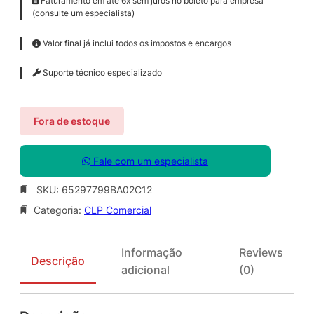
Faturamento em até 6x sem juros no boleto para empresa
(consulte um especialista)
Valor final já inclui todos os impostos e encargos
Suporte técnico especializado
Fora de estoque
Fale com um especialista
SKU:
65297799BA02C12
Categoria:
CLP Comercial
Informação
Reviews
Descrição
adicional
(0)