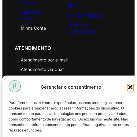
Contato
Blog
Seja Nosso
Solicitar Proposta
Parceiro
Registro de
Minha Conta
Oportunidade
ATENDIMENTO
Atendimento por e-mail
Atendimento via Chat
WhatsApp
Gerenciar o consentimento
INSTITUCIONAL
Para fornecer as melhores experiências, usamos tecnologias como
Política de Privacidade
cookies para armazenar e/ou acessar informações do dispositivo. O
consentimento para essas tecnologias nos permitirá processar dados
Política de Troca e Devoluções
como comportamento de navegação ou IDs exclusivos neste site. Não
consentir ou retirar o consentimento pode afetar negativamente certos
Política de Reembolso
recursos e funções.
Termos & Condições de Uso