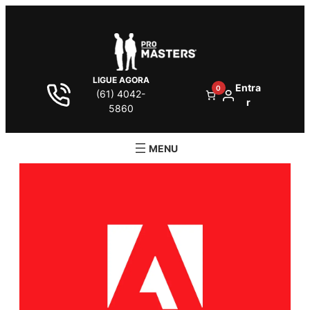
LIGUE AGORA
Entra
0
(61) 4042-
r
5860