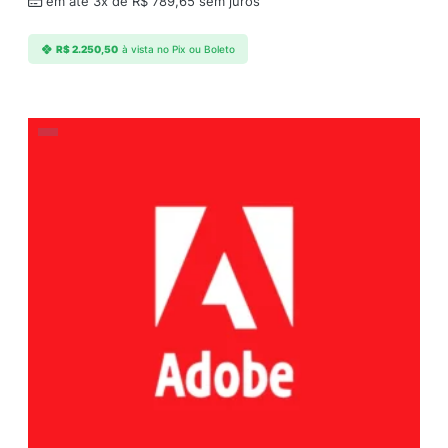
em até 3x de
R$
789,65
sem juros
R$
2.250,50
à vista no Pix ou Boleto