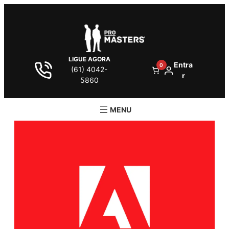
LIGUE AGORA
Entra
0
(61) 4042-
r
5860