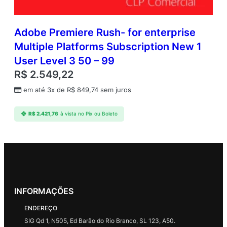
Adobe Premiere Rush- for enterprise
Multiple Platforms Subscription New 1
User Level 3 50 – 99
R$
2.549,22
em até 3x de
R$
849,74
sem juros
R$
2.421,76
à vista no Pix ou Boleto
INFORMAÇÕES
ENDEREÇO
SIG Qd 1, N505, Ed Barão do Rio Branco, SL 123, A50.