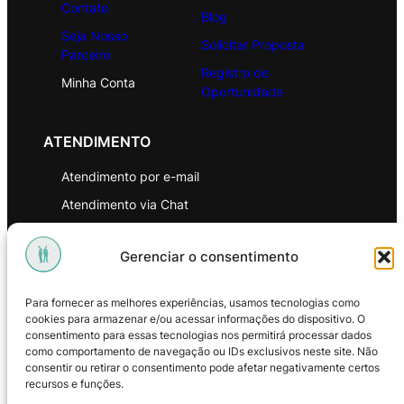
Contato
Blog
Seja Nosso
Solicitar Proposta
Parceiro
Registro de
Minha Conta
Oportunidade
ATENDIMENTO
Atendimento por e-mail
Atendimento via Chat
WhatsApp
Gerenciar o consentimento
INSTITUCIONAL
Para fornecer as melhores experiências, usamos tecnologias como
Política de Privacidade
cookies para armazenar e/ou acessar informações do dispositivo. O
consentimento para essas tecnologias nos permitirá processar dados
Política de Troca e Devoluções
como comportamento de navegação ou IDs exclusivos neste site. Não
consentir ou retirar o consentimento pode afetar negativamente certos
Política de Reembolso
recursos e funções.
Termos & Condições de Uso