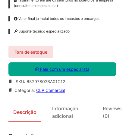
Faturamento em até 6x sem juros no boleto para empresa
(consulte um especialista)
Valor final já inclui todos os impostos e encargos
Suporte técnico especializado
Fora de estoque
Fale com um especialista
SKU:
65297802BA01C12
Categoria:
CLP Comercial
Informação
Reviews
Descrição
adicional
(0)