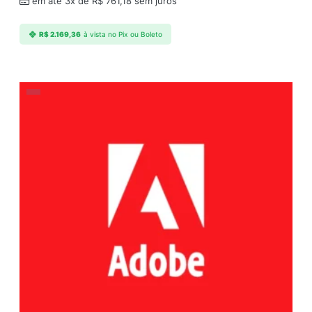
em até 3x de
R$
761,18
sem juros
R$
2.169,36
à vista no Pix ou Boleto