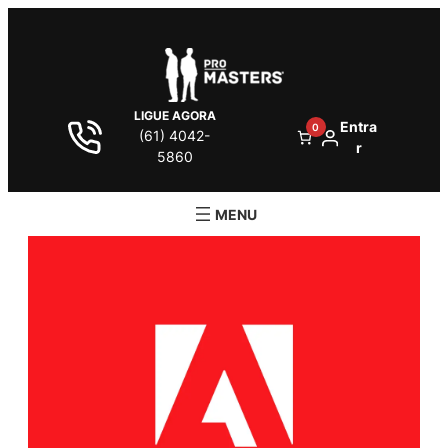
LIGUE AGORA
Entra
0
(61) 4042-
r
5860