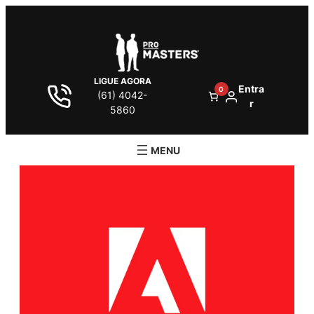
LIGUE AGORA
Entra
0
(61) 4042-
r
5860